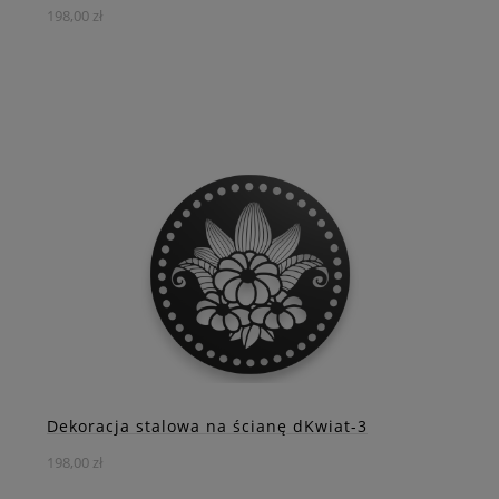
198,00 zł
Wzbogać swoje wnętrze elegancką stalową dekoracją
ścienną przedstawiającą stylizowany kwiat wycięty w
okręgu.
DO KOSZYKA
ZOBACZ WIĘCEJ
Dekoracja stalowa na ścianę dKwiat-3
198,00 zł