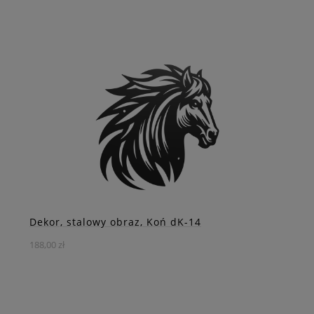
Prezentujemy delikatną stalową dekorację, ukazującą
pełną grację sylwetkę konia w biegu. To wyjątkowe dzieło,
które łączy w sobie siłę natury i subtelną elegancję,
tworząc harmonijną całość w prostokątnej ramie.
DO KOSZYKA
ZOBACZ WIĘCEJ
Dekor, stalowy obraz, Koń dK-14
188,00 zł