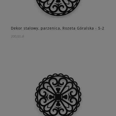
Dekor stalowy, parzenica, Rozeta Góralska - 5-2
200,00 zł
Rozeta góralska to wyjątkowy dekor ścienny inspirowany
tradycyjną sztuką Podhala
DO KOSZYKA
ZOBACZ WIĘCEJ