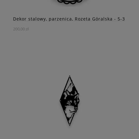
Dekor stalowy, parzenica, Rozeta Góralska - 5-3
200,00 zł
Rozeta góralska to wyjątkowy dekor ścienny inspirowany
tradycyjną sztuką Podhala
DO KOSZYKA
ZOBACZ WIĘCEJ