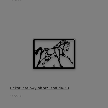
Dekoracja Ścienna „Wilcze Serce” – Miłość i Siła w
Artystycznej Formie
DO KOSZYKA
ZOBACZ WIĘCEJ
Dekor, stalowy obraz, Koń dK-13
146,50 zł