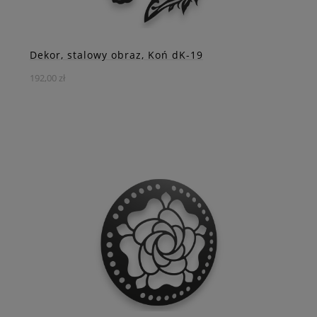
ZOBACZ WIĘCEJ
Dekor, stalowy obraz, Koń dK-19
192,00 zł
Stalowy Dekor Głowa Konia z Florystyczną Grzywą –
Subtelność Natury i Siła Zwierzęcia
DO KOSZYKA
ZOBACZ WIĘCEJ