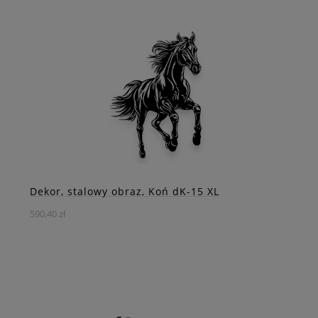
Dynamiczna, pełna energii i elegancji.
DO KOSZYKA
ZOBACZ WIĘCEJ
Dekor, stalowy obraz, Koń dK-15 XL
590,40 zł
Postaw na detal, który robi różnicę – wybierz stalowego