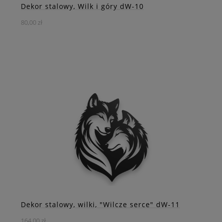
Dekor stalowy, Wilk i góry dW-10
80,00 zł
Witaj w świecie naszych wyjątkowych dekoracji, gdzie siła
dzikiej przyrody spotyka się z majestatem górskich
krajobrazów. Nasza stalowa dekoracja ścienna
przedstawiająca wilka na tle skał to nie tylko ozdoba, to
prawdziwa podróż w serce dzikiej przyrody, gdzie wilk jest
nieodłączną częścią majestatycznych krajobrazów.
DO KOSZYKA
ZOBACZ WIĘCEJ
Dekor stalowy, wilki, "Wilcze serce" dW-11
164,00 zł