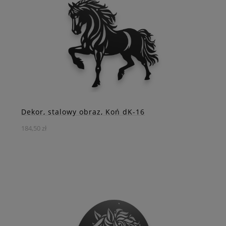
konia w biegu i ciesz się sztuką, która łączy piękno i
funkcjonalność.
DO KOSZYKA
ZOBACZ WIĘCEJ
Dekor, stalowy obraz, Koń dK-16
184,50 zł
Stalowy Dekor Koń Maszerujący – Symbol Dumy i
Elegancji