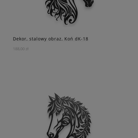
ZOBACZ WIĘCEJ
Dekor, stalowy obraz, Koń dK-18
188,00 zł
Stalowy Dekor Głowa Konia z Rozwianą Grzywą – Siła i
Finezja w Jednym
DO KOSZYKA