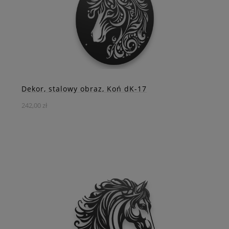
DO KOSZYKA
ZOBACZ WIĘCEJ
Dekor, stalowy obraz, Koń dK-17
242,00 zł
Okrągły Stalowy Dekor z Florystycznym Wzorem Konia –
Sztuka Natury i Elegancji
DO KOSZYKA