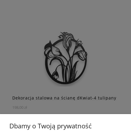
Podkreśl styl swojego wnętrza wyjątkową stalową
dekoracją, która doda mu oryginalności i
niepowtarzalnego uroku.
DO KOSZYKA
ZOBACZ WIĘCEJ
Dekoracja stalowa na ścianę dKwiat-4 tulipany
198,00 zł
Dbamy o Twoją prywatność