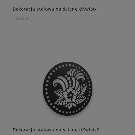
Dekoracja stalowa na ścianę dKwiat-1
198,00 zł
Ten prosty, a zarazem efektowny motyw doskonale
komponuje się zarówno w nowoczesnych, jak i
klasycznych aranżacjach, nadając wnętrzu lekkości i
wyjątkowego charakteru.
DO KOSZYKA
ZOBACZ WIĘCEJ
Dekoracja stalowa na ścianę dKwiat-2