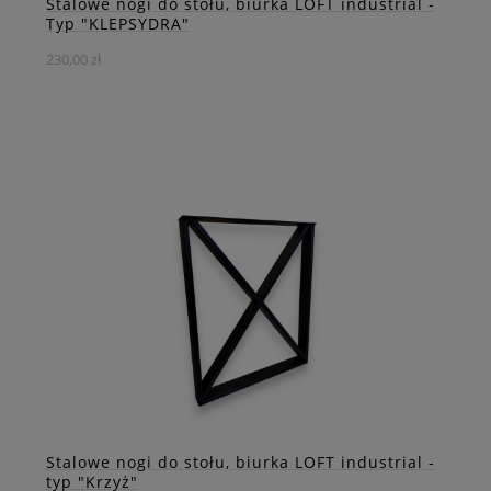
Stalowe nogi do stołu, biurka LOFT industrial -
Typ "KLEPSYDRA"
230,00 zł
Industrialna, stalowa noga "KLEPSYDRA" sprawi, że Twój
mebel będzie wyjątkowy.
DO KOSZYKA
ZOBACZ WIĘCEJ
Stalowe nogi do stołu, biurka LOFT industrial -
typ "Krzyż"