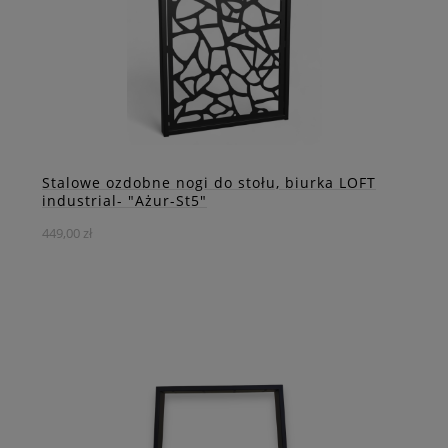
DO KOSZYKA
ZOBACZ WIĘCEJ
Stalowe ozdobne nogi do stołu, biurka LOFT
industrial- "Ażur-St5"
449,00 zł
Nowoczesne stalowe nogi do stołów i biurek z unikalnym,
nieregularnym wzorem – doskonałe połączenie
funkcjonalności i artystycznego wyrazu.