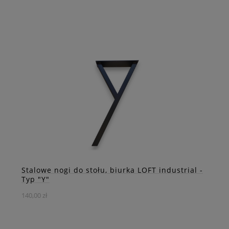
Loft, industrial, minimalizm, styl kolonialny, country a
może glamour? Ta stalowa noga do stołu w kształcie X
wpisze się idealnie w Twój styl a nada Twym
pomieszczenia wyjątkowego charakteru.
DO KOSZYKA
ZOBACZ WIĘCEJ
Stalowe nogi do stołu, biurka LOFT industrial -
Typ "Y"
140,00 zł