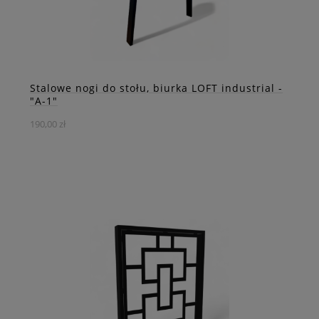
ZOBACZ WIĘCEJ
Stalowe nogi do stołu, biurka LOFT industrial -
"A-1"
190,00 zł
Stalowa noga loft "A-1" to solidny element konstrukcyjny
do stołów. Doskonale pasuje do różnych rodzajów blatów,
tworząc wyjątkową i stylową kompozycję.
DO KOSZYKA