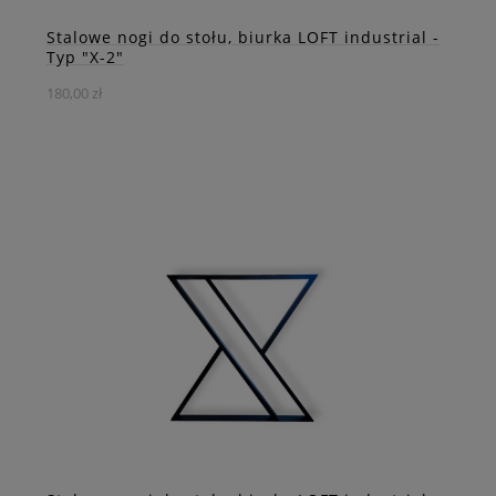
Stalowe nogi do stołu, biurka LOFT industrial -
Typ "X-2"
180,00 zł
Biuro, jadalnia, salon a może ogród lub taras w stylu loft?
Stalowa noga X-2 sprawdzi się w każdej sytuacji dodając
wyjątkowego uroku Twoje przestrzeni.
DO KOSZYKA
ZOBACZ WIĘCEJ