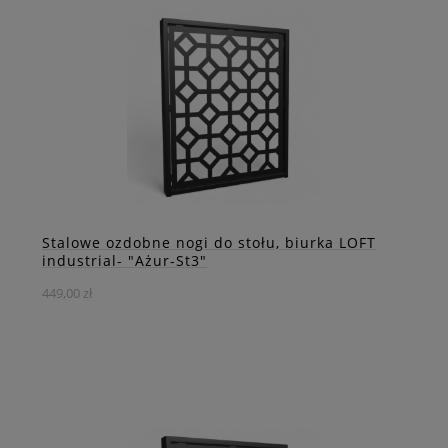
Stylowe stalowe nogi do stołów i biurek z wyjątkowym
ażurem – idealne połączenie funkcjonalności i designu
DO KOSZYKA
ZOBACZ WIĘCEJ
Stalowe ozdobne nogi do stołu, biurka LOFT
industrial- "Ażur-St3"
449,00 zł
Eleganckie stalowe nogi do stołów i biurek z unikatowym