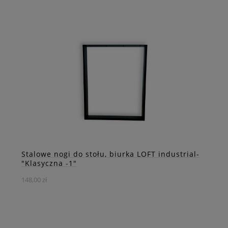
Stalowe uniwersalne nogi kształcie "Y" idealne również
dla okrągłych stołów stylu loft. Dzięki swej geometrii
stanowią stabilną podporę dla Twojego stołu z blatem o
dowolnym kształcie.
DO KOSZYKA
ZOBACZ WIĘCEJ
Stalowe nogi do stołu, biurka LOFT industrial-
"Klasyczna -1"
148,00 zł