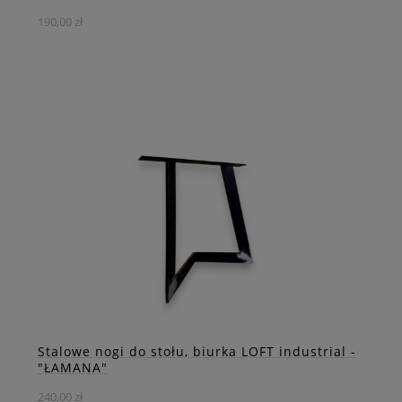
190,00 zł
Stalowa noga do biurka lub stołu o wyjątkowym kształcie
"X" wpisanego w kwadrat to niezwykle atrakcyjny element,
który doda charakteru i nowoczesności Twojemu meblowi.
DO KOSZYKA
ZOBACZ WIĘCEJ
Stalowe nogi do stołu, biurka LOFT industrial -
"ŁAMANA"
240,00 zł