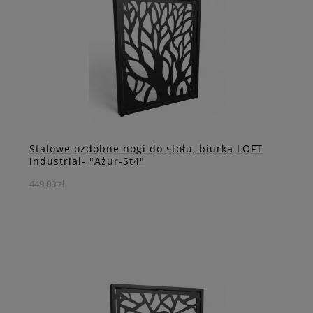
orientalnym wzorem geometrycznym
DO KOSZYKA
ZOBACZ WIĘCEJ
Stalowe ozdobne nogi do stołu, biurka LOFT
industrial- "Ażur-St4"
449,00 zł
Wyjątkowe stalowe nogi do stołów i biurek z
wypełnieniem w formie drzewa – idealne połączenie
solidności i artystycznego designu.