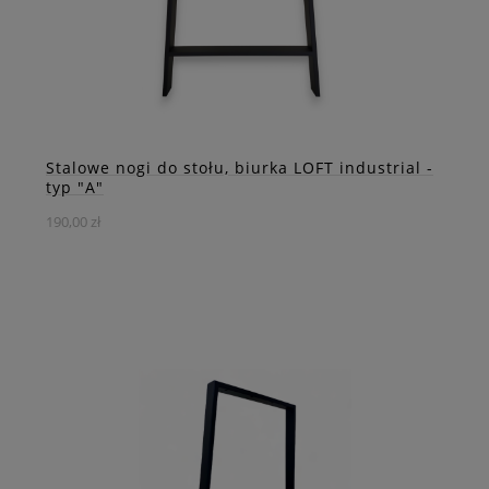
DO KOSZYKA
ZOBACZ WIĘCEJ
Stalowe nogi do stołu, biurka LOFT industrial -
typ "A"
190,00 zł
Stalowa noga w kształcie litery "A" to solidny element
konstrukcyjny do stołów. Doskonale pasuje do różnych
rodzajów blatów, tworząc wyjątkową i stylową kompozycję.
DO KOSZYKA