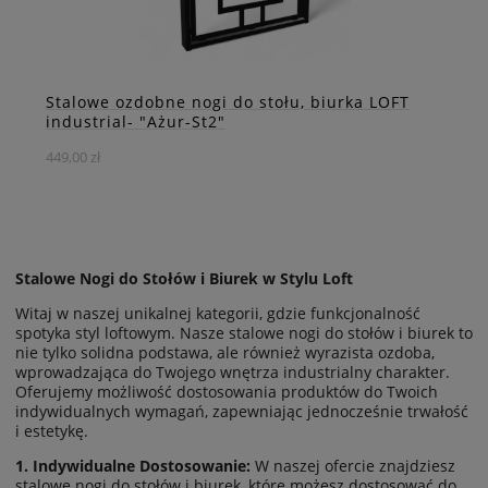
ZOBACZ WIĘCEJ
Stalowe ozdobne nogi do stołu, biurka LOFT
industrial- "Ażur-St2"
449,00 zł
Stalowe Nogi do Stołów i Biurek w Stylu Loft
Witaj w naszej unikalnej kategorii, gdzie funkcjonalność
Stylowe stalowe nogi do stołów i biurek – funkcjonalność i
spotyka styl loftowym. Nasze stalowe nogi do stołów i biurek to
design w najlepszym wydaniu.
nie tylko solidna podstawa, ale również wyrazista ozdoba,
wprowadzająca do Twojego wnętrza industrialny charakter.
Oferujemy możliwość dostosowania produktów do Twoich
DO KOSZYKA
indywidualnych wymagań, zapewniając jednocześnie trwałość
i estetykę.
1. Indywidualne Dostosowanie:
W naszej ofercie znajdziesz
stalowe nogi do stołów i biurek, które możesz dostosować do
ZOBACZ WIĘCEJ