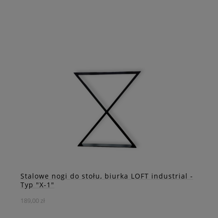
Industrialna, stalowa noga "ŁAMANA". Na takich
podporach Twój stół pozostanie stabilny nawet przy
bardzo intensywnym użytkowaniu.
DO KOSZYKA
ZOBACZ WIĘCEJ
Stalowe nogi do stołu, biurka LOFT industrial -
Typ "X-1"
189,00 zł