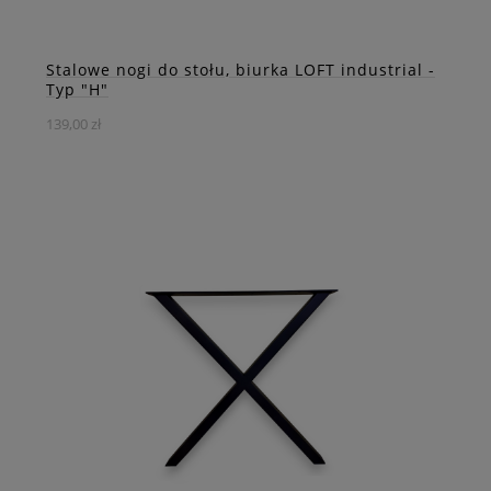
Stalowe nogi do stołu, biurka LOFT industrial -
Typ "H"
139,00 zł
Industrialna, stalowa noga "Typ H" . Nogi tego typu na
ogół stosuje się do stołów , ław, biurek.
DO KOSZYKA
ZOBACZ WIĘCEJ