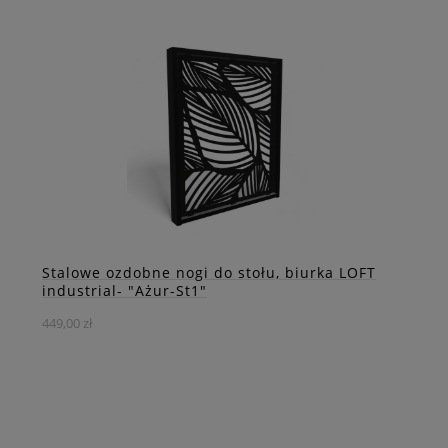
Stalowe nogi do stołu o klasycznym kształcie to doskonały
wybór, jeśli szukasz elegancji i ponadczasowego stylu.
Wykonane z wysokiej jakości stali, te nogi charakteryzują
się prostym, a zarazem wyrafinowanym wyglądem.
DO KOSZYKA
ZOBACZ WIĘCEJ
Stalowe ozdobne nogi do stołu, biurka LOFT
industrial- "Ażur-St1"
449,00 zł