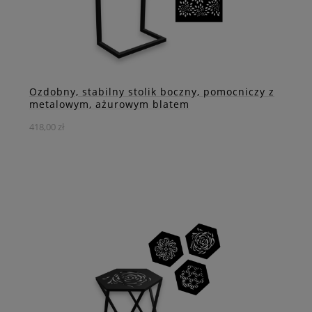
ZOBACZ WIĘCEJ
Ozdobny, stabilny stolik boczny, pomocniczy z
metalowym, ażurowym blatem
418,00 zł
Niebanalny stolik pomocniczy, który nie tylko umili
odpoczynek ale doda uroku i charakteru Twojej
przestrzeni.
DO KOSZYKA