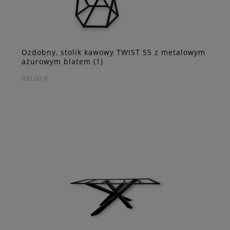
ZOBACZ WIĘCEJ
Ozdobny, stolik kawowy TWIST 55 z metalowym
ażurowym blatem (1)
632,00 zł
Niebanalny stolik pomocniczy, który nie tylko umili
odpoczynek ale doda uroku i charakteru Twojej
przestrzeni.
DO KOSZYKA