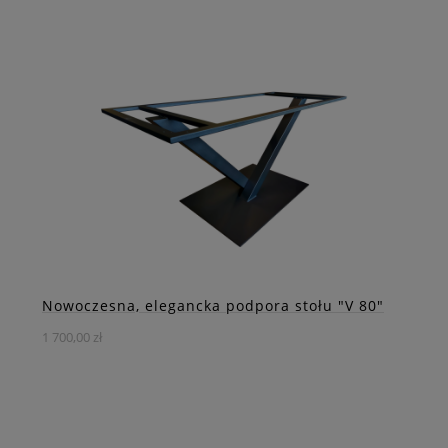
Stalowe stelaże do stolików kawowych "2 w 1" to
rozwiązanie, które łączy funkcjonalność, oszczędność
przestrzeni i solidność konstrukcji.
DO KOSZYKA
ZOBACZ WIĘCEJ
Nowoczesna, elegancka podpora stołu "V 80"
1 700,00 zł