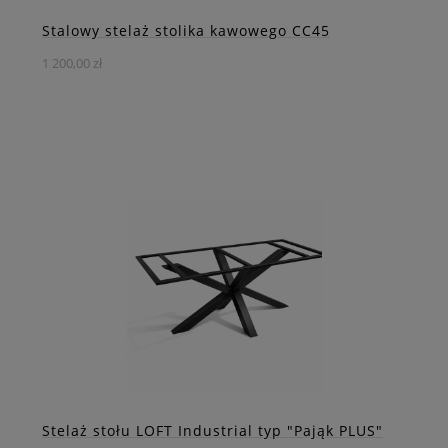
Stalowy stelaż stolika kawowego CC45
1 200,00 zł
Stelaż do stolika kawowego CC45 to nie tylko funkcjonalny
mebel, ale również dzieło sztuki, które wyróżnia się
niebanalnym designem.
DO KOSZYKA
ZOBACZ WIĘCEJ
Stelaż stołu LOFT Industrial typ "Pająk PLUS"