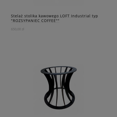
ZOBACZ WIĘCEJ
Stelaż stolika kawowego LOFT Industrial typ
"ROZSYPANIEC COFFEE""
650,00 zł
Ten stelaż został specjalnie zaprojektowany z myślą o
stolikach kawowych, oferując równie wyjątkową estetykę i
solidność co jego większy odpowiednik.
DO KOSZYKA
ZOBACZ WIĘCEJ