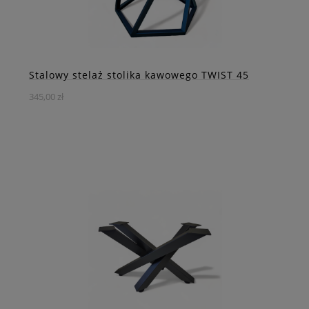
Stalowy stelaż stolika kawowego TWIST 45
345,00 zł
Wyjątkowy stalowy stelaż do stolika kawowego w formie
skręconego graniastosłupa. To nietypowe i stylowe
rozwiązanie, które zachwyci każdego miłośnika
nowoczesnego designu.
DO KOSZYKA