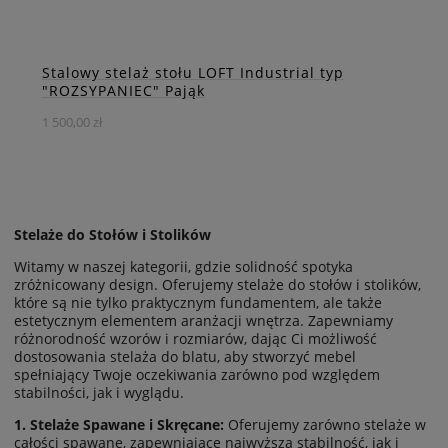
ZOBACZ WIĘCEJ
Stalowy stelaż stołu LOFT Industrial typ
"ROZSYPANIEC" Pająk
1 500,00 zł
Stelaże do Stołów i Stolików
Nowoczesny i wyjątkowy stelaż pod stół loft industrial,
Witamy w naszej kategorii, gdzie solidność spotyka
który z nie tylko spełni Państwa oczekiwania ale i doda
zróżnicowany design. Oferujemy stelaże do stołów i stolików,
wyjątkowego charakteru każdemu pomieszczeniu.
które są nie tylko praktycznym fundamentem, ale także
estetycznym elementem aranżacji wnętrza. Zapewniamy
różnorodność wzorów i rozmiarów, dając Ci możliwość
dostosowania stelaża do blatu, aby stworzyć mebel
DO KOSZYKA
spełniający Twoje oczekiwania zarówno pod względem
stabilności, jak i wyglądu.
1. Stelaże Spawane i Skręcane:
Oferujemy zarówno stelaże w
ZOBACZ WIĘCEJ
całości spawane, zapewniające najwyższą stabilność, jak i