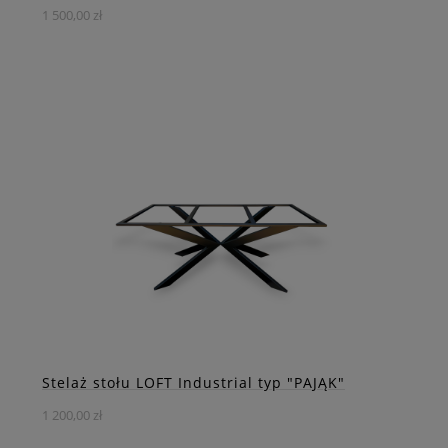
1 500,00 zł
Stelaż stołu Pająk PLUS - ergonomiczny układ nóg
zapewnia więcej miejsca dla siedzących.
DO KOSZYKA
ZOBACZ WIĘCEJ
Stelaż stołu LOFT Industrial typ "PAJĄK"
1 200,00 zł