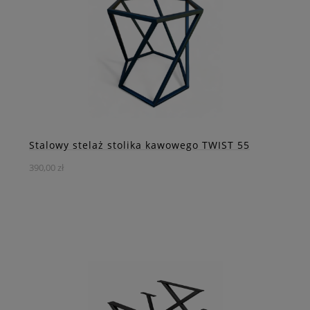
rozwiązanie, które łączy klasyczną estetykę z niezwykłą
wytrzymałością i stabilnością.
DO KOSZYKA
ZOBACZ WIĘCEJ
Stalowy stelaż stolika kawowego TWIST 55
390,00 zł
Wyjątkowy stalowy stelaż do stolika kawowego w formie
skręconego graniastosłupa. To nietypowe i stylowe
rozwiązanie, które zachwyci każdego miłośnika
nowoczesnego designu.