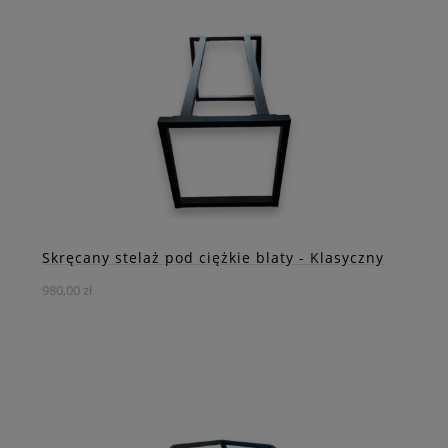
Industrialny, a zarazem elegancki i szykowny stelaż dla
Twojego stołu. Wspaniale komponuje się z masywnymi,
drewnianymi blatami o surowym wyglądzie. Nada Twemu
pomieszczeniu wyjątkowego charakteru i uroku.
DO KOSZYKA
ZOBACZ WIĘCEJ
Skręcany stelaż pod ciężkie blaty - Klasyczny
980,00 zł
Stalowy, skręcany stelaż do stołu loft, idealny do
wspierania dużych, ciężkich i masywnych blatów. To