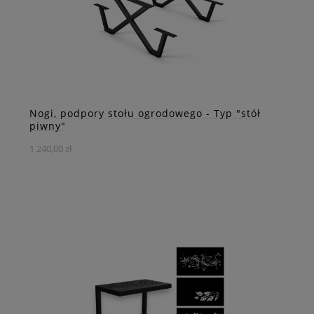
DO KOSZYKA
ZOBACZ WIĘCEJ
Nogi, podpory stołu ogrodowego - Typ "stół
piwny"
1 240,00 zł
Stwórz solidny i estetyczny stół ogrodowy dokładnie taki,
jakiego potrzebujesz.
DO KOSZYKA