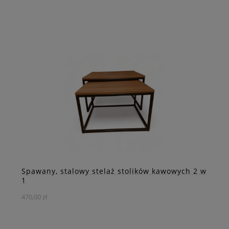
Wyjątkowy stelaż do stołu loft "Pająk" to rozwiązanie, które
zaskoczy Cię swoją funkcjonalnością i estetyką.
DO KOSZYKA
ZOBACZ WIĘCEJ
Spawany, stalowy stelaż stolików kawowych 2 w
1
470,00 zł