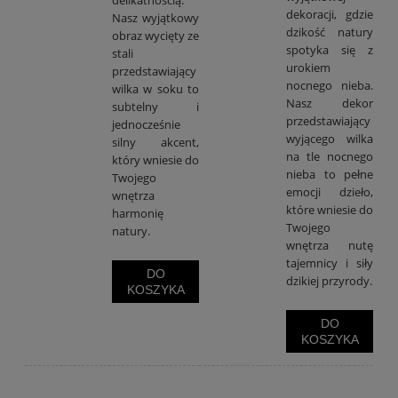
dekoracji, gdzie
Nasz wyjątkowy
dzikość natury
obraz wycięty ze
spotyka się z
stali
urokiem
przedstawiający
nocnego nieba.
wilka w soku to
Nasz dekor
subtelny i
przedstawiający
jednocześnie
wyjącego wilka
silny akcent,
na tle nocnego
który wniesie do
nieba to pełne
Twojego
emocji dzieło,
wnętrza
które wniesie do
harmonię
Twojego
natury.
wnętrza nutę
tajemnicy i siły
DO
dzikiej przyrody.
KOSZYKA
DO
KOSZYKA