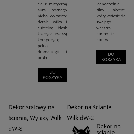
się z mistyczną
jednocześnie
aurą nocnego
silny akcent,
nieba. Wyraziste
który wniesie do
detale wilka i
Twojego
subtelną blask
wnętrza
księżyca tworzą
harmonię
kompozycję
natury.
pełną
dramaturgii i
DO
uroku.
KOSZYKA
DO
KOSZYKA
Dekor stalowy na
Dekor na ścianie,
ścianie, Wyjący Wilk
Wilk dW-2
Dekor na
dW-8
ścianie,