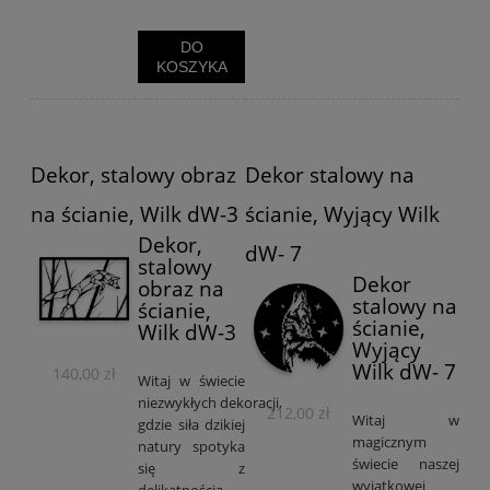
DO
KOSZYKA
Dekor, stalowy obraz
Dekor stalowy na
na ścianie, Wilk dW-3
ścianie, Wyjący Wilk
Dekor,
dW- 7
stalowy
Dekor
obraz na
stalowy na
ścianie,
ścianie,
Wilk dW-3
Wyjący
Wilk dW- 7
140,00 zł
Witaj w świecie
niezwykłych dekoracji,
212,00 zł
Witaj w
gdzie siła dzikiej
magicznym
natury spotyka
świecie naszej
się z
wyjątkowej
delikatnością.