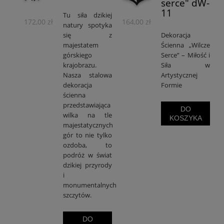
serce" dW-
11
Tu siła dzikiej
172,00 zł
164,00 zł
natury spotyka
się z
Dekoracja
majestatem
Ścienna „Wilcze
górskiego
Serce” – Miłość i
krajobrazu.
Siła w
Nasza stalowa
Artystycznej
dekoracja
Formie
ścienna
przedstawiająca
DO
wilka na tle
KOSZYKA
majestatycznych
gór to nie tylko
ozdoba, to
podróż w świat
dzikiej przyrody
i
monumentalnych
szczytów.
DO