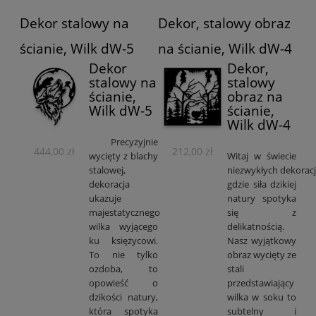
Dekor stalowy na
Dekor, stalowy obraz
ścianie, Wilk dW-5
na ścianie, Wilk dW-4
Dekor
Dekor,
stalowy na
stalowy
ścianie,
obraz na
Wilk dW-5
ścianie,
Wilk dW-4
Precyzyjnie
444,00 zł
212,00 zł
wycięty z blachy
Witaj w świecie
stalowej,
niezwykłych dekoracji
dekoracja
gdzie siła dzikiej
ukazuje
natury spotyka
majestatycznego
się z
wilka wyjącego
delikatnością.
ku księżycowi.
Nasz wyjątkowy
To nie tylko
obraz wycięty ze
ozdoba, to
stali
opowieść o
przedstawiający
dzikości natury,
wilka w soku to
która spotyka
subtelny i