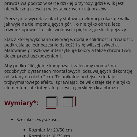
prawdziwa podróż w serce dzikiej przyrody, gdzie wilk jest
nieodłączną częścią majestatycznych krajobrazów.
Precyzyjnie wycięta z blachy stalowej, dekoracja ukazuje wilka,
jak wyje na tle imponujących gór. To nie tylko obraz, lecz
również opowieść o sile, wolności i pięknie górskich pejzaży.
Stal, z której wykonano dekorację, dodaje solidności i trwałości,
podkreślając jednocześnie dzikość i siłę wilczej sylwetki.
Malowanie proszkowe intensyfikuje kolory a także chroni Twój
dekor przed uszkodzeniami.
Aby podkreślić głębię kompozycji, zalecamy montaż na
ozdobnych dystansach montażowych, odsuwających dekorację
od ściany na około 2 cm. To unikalne podejście dodaje
trójwymiarowego efektu, sprawiając, że wilk staje się nie tylko
elementem, ale integralną częścią górskiego krajobrazu.
Wymiary*:
Szerokość/wysokość:
Rozmiar M: 20/50 cm
Rozmiar L: 30/75 cm