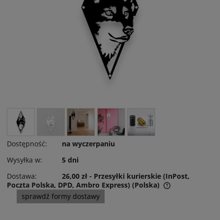
Dostępność:
na wyczerpaniu
Wysyłka w:
5 dni
Dostawa:
26,00 zł
- Przesyłki kurierskie (InPost,
Poczta Polska, DPD, Ambro Express)
(Polska)
Cena nie zawiera ewentualnych kosztów płatności
sprawdź formy dostawy