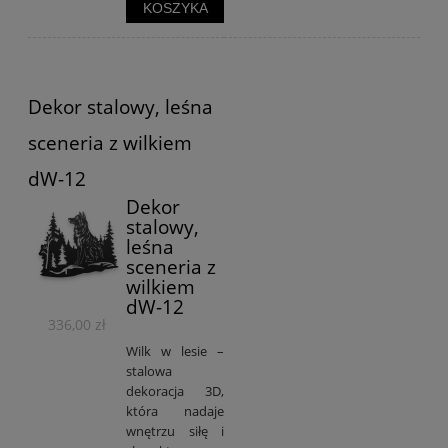
KOSZYKA
Dekor stalowy, leśna
sceneria z wilkiem
dW-12
Dekor
stalowy,
leśna
sceneria z
wilkiem
dW-12
336,00 zł
Wilk w lesie –
stalowa
dekoracja 3D,
która nadaje
wnętrzu siłę i