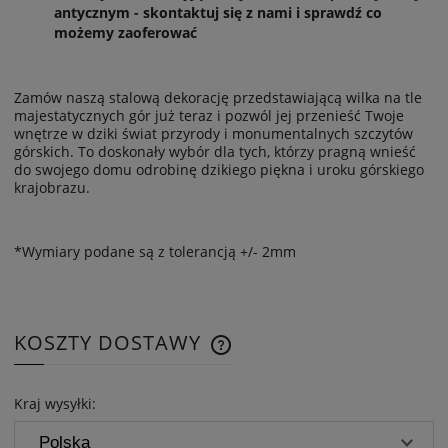
antycznym - skontaktuj się z nami i sprawdź co
możemy zaoferować
Zamów naszą stalową dekorację przedstawiającą wilka na tle
majestatycznych gór już teraz i pozwól jej przenieść Twoje
wnętrze w dziki świat przyrody i monumentalnych szczytów
górskich. To doskonały wybór dla tych, którzy pragną wnieść
do swojego domu odrobinę dzikiego piękna i uroku górskiego
krajobrazu.
*Wymiary podane są z tolerancją +/- 2mm
KOSZTY DOSTAWY
CENA NIE ZAWIERA EWENTUAL
KOSZTÓW PŁATNOŚCI
Kraj wysyłki: