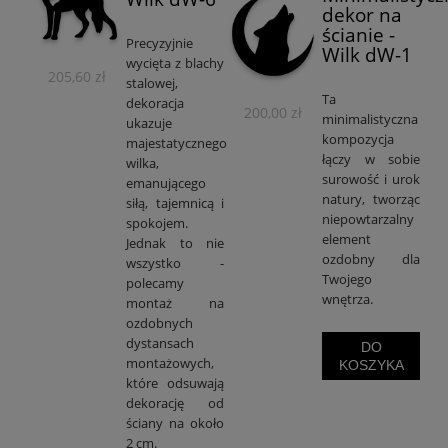
dekor na
ścianie -
Precyzyjnie
Wilk dW-1
wycięta z blachy
205,60 zł
stalowej,
Ta
dekoracja
200,00 zł
minimalistyczna
ukazuje
kompozycja
majestatycznego
łączy w sobie
wilka,
surowość i urok
emanującego
natury, tworząc
siłą, tajemnicą i
niepowtarzalny
spokojem.
element
Jednak to nie
ozdobny dla
wszystko -
Twojego
polecamy
wnętrza.
montaż na
ozdobnych
dystansach
DO
montażowych,
KOSZYKA
które odsuwają
dekorację od
ściany na około
2 cm.