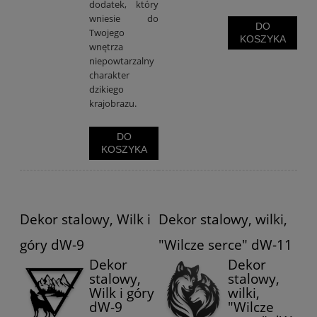
dodatek, który
wniesie do
DO
Twojego
KOSZYKA
wnętrza
niepowtarzalny
charakter
dzikiego
krajobrazu.
DO
KOSZYKA
Dekor stalowy, Wilk i
Dekor stalowy, wilki,
góry dW-9
"Wilcze serce" dW-11
Dekor
Dekor
stalowy,
stalowy,
Wilk i góry
wilki,
dW-9
"Wilcze