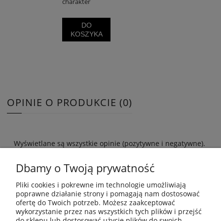
charakter
DO
KOSZYKA
OPINIE O PRODUKCIE (0)
Wyświetlane są wszystkie opinie (pozytywne i negatywne).
Nie weryfikujemy, czy pochodzą one od klientów, którzy
kupili dany produkt.
Dbamy o Twoją prywatność
Pliki cookies i pokrewne im technologie umożliwiają
poprawne działanie strony i pomagają nam dostosować
ofertę do Twoich potrzeb. Możesz zaakceptować
wykorzystanie przez nas wszystkich tych plików i przejść
ZAKUPY
do sklepu lub dostosować użycie plików do swoich