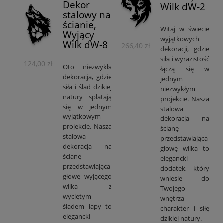
Dekor
Wilk dW-2
stalowy na
ścianie,
Witaj w świecie
Wyjący
wyjątkowych
Wilk dW-8
266,40 zł
dekoracji, gdzie
siła i wyrazistość
124,00 zł
Oto niezwykła
łączą się w
dekoracja, gdzie
jednym
siła i ślad dzikiej
niezwykłym
natury splatają
projekcie. Nasza
się w jednym
stalowa
wyjątkowym
dekoracja na
projekcie. Nasza
ścianę
stalowa
przedstawiająca
dekoracja na
głowę wilka to
ścianę
elegancki
przedstawiająca
dodatek, który
głowę wyjącego
wniesie do
wilka z
Twojego
wyciętym
wnętrza
śladem łapy to
charakter i siłę
elegancki
dzikiej natury.