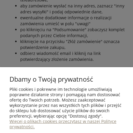
aby zamówienie wysłać na inny adres, zaznacz "inny
adres wysyłki" i podaj odpowiednie dane,
ewentualne dodatkowe informacje o realizacji
zamówienia umieść w polu "uwagi"
po kliknięciu na "Podsumowanie" zobaczysz komplet
podanych przez Ciebie informacji,
kliknięcie na przycisku "Złóż zamówienie" oznacza
potwierdzenie zakupu,
odbierz wiadomość email i kliknij na link
potwierdzający złożenie zamówienia.
Dbamy o Twoją prywatność
Pamiętaj, że zarejestrowani klienci mogą w swoim koncie
śledzić status realizacji złożonych zamówień.
Pliki cookies i pokrewne im technologie umożliwiają
poprawne działanie strony i pomagają nam dostosować
ofertę do Twoich potrzeb. Możesz zaakceptować
wykorzystanie przez nas wszystkich tych plików i przejść
ZAKUPY
do sklepu lub dostosować użycie plików do swoich
preferencji, wybierając opcję "Dostosuj zgody".
POMOC
Więcej o plikach cookies przeczytasz w naszej Polityce
prywatności.