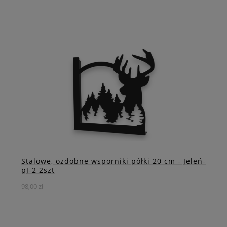
Nasze wsporniki to niezwykłe akcesoria domowe, pełne
detali i inspirujących wzorów. Wśród nich szczególne
miejsce zajmuje wspornik ozdobiony motywem drzewa
życia
DO KOSZYKA
ZOBACZ WIĘCEJ
Stalowe, ozdobne wsporniki półki 20 cm - Jeleń-
pJ-2 2szt
98,00 zł