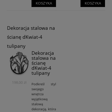
KOSZYKA
KOSZYKA
Dekoracja stalowa na
ścianę dKwiat-4
tulipany
Dekoracja
stalowa na
ścianę
dKwiat-4
tulipany
198,00 zł
Podkreśl styl
swojego
wnętrza
wyjątkową
stalową
dekoracją, która