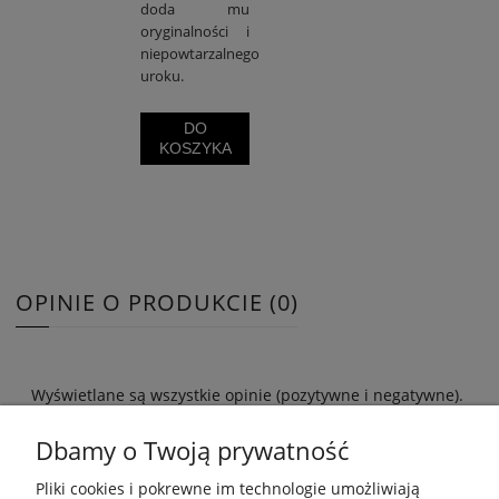
doda mu
oryginalności i
niepowtarzalnego
uroku.
DO
KOSZYKA
OPINIE O PRODUKCIE (0)
Wyświetlane są wszystkie opinie (pozytywne i negatywne).
Nie weryfikujemy, czy pochodzą one od klientów, którzy
kupili dany produkt.
Dbamy o Twoją prywatność
Pliki cookies i pokrewne im technologie umożliwiają