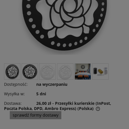
Dostępność:
na wyczerpaniu
Wysyłka w:
5 dni
Dostawa:
26,00 zł
- Przesyłki kurierskie (InPost,
Poczta Polska, DPD, Ambro Express)
(Polska)
Cena nie zawiera ewentualnych kosztów płatności
sprawdź formy dostawy