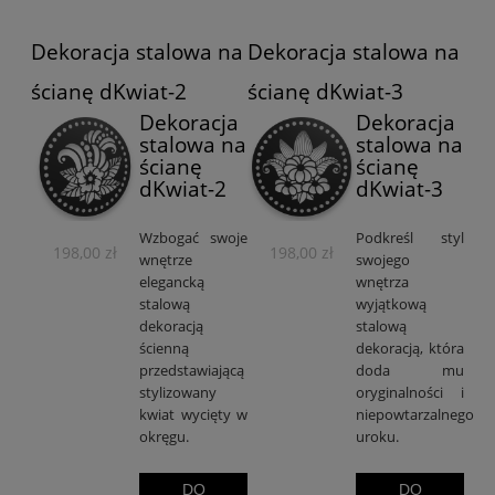
Dekoracja stalowa na
Dekoracja stalowa na
ścianę dKwiat-2
ścianę dKwiat-3
Dekoracja
Dekoracja
stalowa na
stalowa na
ścianę
ścianę
dKwiat-2
dKwiat-3
Wzbogać swoje
Podkreśl styl
198,00 zł
198,00 zł
wnętrze
swojego
elegancką
wnętrza
stalową
wyjątkową
dekoracją
stalową
ścienną
dekoracją, która
przedstawiającą
doda mu
stylizowany
oryginalności i
kwiat wycięty w
niepowtarzalnego
okręgu.
uroku.
DO
DO