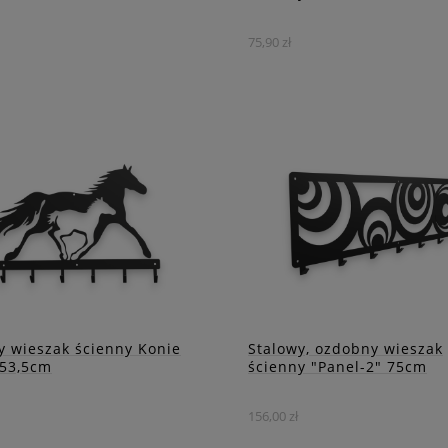
75,90 zł
ny do przedpokoju,
Wieszak ten łączy tradycyjn
roby czy stajni, ten
góralski styl z nowoczesny
kowy wieszak doda
designem, zapewniając trw
akteru Twojemu wnętrzu.
i elegancję.
DO KOSZYKA
DO KOSZYKA
ZOBACZ WIĘCEJ
ZOBACZ WIĘCEJ
y wieszak ścienny Konie
Stalowy, ozdobny wieszak
53,5cm
ścienny "Panel-2" 75cm
156,00 zł