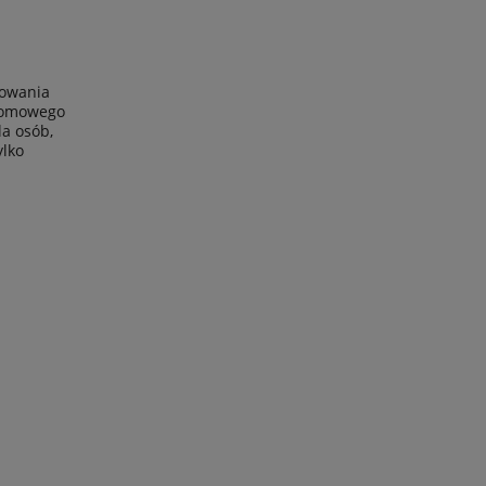
sowania
 domowego
a osób,
ylko