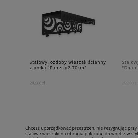
motyw
designem, zapewniając trwałość
elega
i elegancję.
DO KOSZYKA
ZOBACZ WIĘCEJ
Stalowy, ozdoby wieszak ścienny
Stalow
z półką "Panel-p2 70cm"
"Dmuc
282,00 zł
299,00 zł
Ten wieszak to doskonałe
rozwiązanie dla tych, którzy
Deli
szukają praktycznego i
wprow
estetycznego elementu
urok 
wyposażenia wnętrza.
Chcesz uporządkować przestrzeń, nie rezygnując przy 
stalowe wieszaki na ubrania polecane do wnętrz w sty