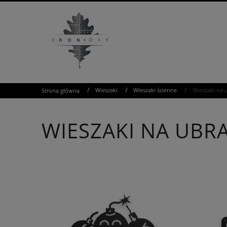
/
/
/
Wieszaki
Wieszaki ścienne
Wieszaki na 
Strona główna
WIESZAKI NA UBR