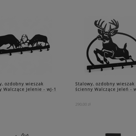
wadź do Swojego wnętrza
Stalowy wieszak na ubrania
ikę i styl wraz z naszym
zdobiony prostokątnym aż
akiem.
z motywem liści.
DO KOSZYKA
DO KOSZYKA
ZOBACZ WIĘCEJ
ZOBACZ WIĘCEJ
y, ozdobny wieszak
Stalowy, ozdobny wieszak
y Walczące Jelenie - wJ-1
ścienny Walczące Jeleń - 
290,00 zł
Ten wieszak z motywem jel
wy wieszak ścienny z
w skoku doskonale uzupełn