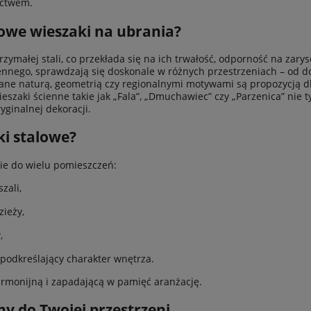
ictwem.
WIADOM O DOSTĘPNOŚCI
DO KOSZYKA
lowe wieszaki na ubrania?
ZOBACZ WIĘCEJ
zymałej stali, co przekłada się na ich trwałość, odporność na zary
ZOBACZ WIĘCEJ
ennego, sprawdzają się doskonale w różnych przestrzeniach – od
ane naturą, geometrią czy regionalnymi motywami są propozycją dl
eszaki ścienne takie jak „Fala”, „Dmuchawiec” czy „Parzenica” nie t
ryginalnej dekoracji.
ki stalowe?
ie do wielu pomieszczeń:
zali,
zieży,
,
 podkreślający charakter wnętrza.
rmonijną i zapadającą w pamięć aranżację.
 do Twojej przestrzeni