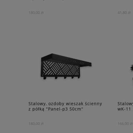
180,00 zł
41,80 zł
Ten wieszak to doskonałe
Ideal
rozwiązanie dla tych, którzy
garde
szukają praktycznego i
wyjąt
estetycznego elementu
char
wyposażenia wnętrza.
DO KOSZYKA
ZOBACZ WIĘCEJ
Stalowy, ozdoby wieszak ścienny
Stalow
z półką "Panel-p3 50cm"
wK-11 
180,00 zł
166,00 zł