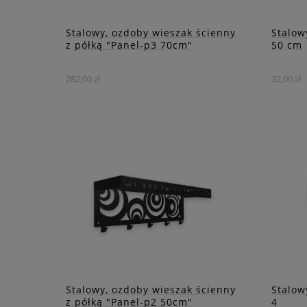
ZOBACZ WIĘCEJ
Stalowy, ozdoby wieszak ścienny
Stalow
z półką "Panel-p3 70cm"
50 cm
282,00 zł
32,00 zł
Ten wieszak to doskonałe
rozwiązanie dla tych, którzy
Elega
szukają praktycznego i
wiesz
estetycznego elementu
każde
wyposażenia wnętrza.
DO KOSZYKA
ZOBACZ WIĘCEJ
Stalowy, ozdoby wieszak ścienny
Stalow
z półką "Panel-p2 50cm"
4