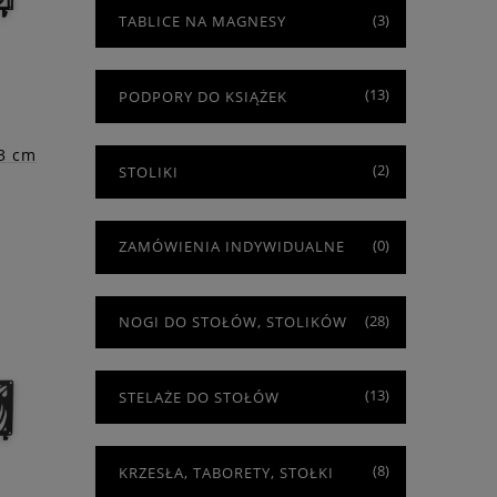
(3)
TABLICE NA MAGNESY
(13)
PODPORY DO KSIĄŻEK
83 cm
(2)
STOLIKI
(0)
ZAMÓWIENIA INDYWIDUALNE
y
m
(28)
NOGI DO STOŁÓW, STOLIKÓW
ałość
(13)
STELAŻE DO STOŁÓW
(8)
KRZESŁA, TABORETY, STOŁKI