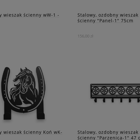
ZOBACZ WIĘCEJ
ZOBACZ WIĘCEJ
y wieszak ścienny wW-1 -
Stalowy, ozdobny wieszak
ścienny "Panel-1" 75cm
156,00 zł
ncki w swej prostocie
Stalowy wieszak na ubrania
ak ścienny idealny do
zdobiony prostokątnym aż
j przestrzeni.
z motywem liści.
DO KOSZYKA
DO KOSZYKA
ZOBACZ WIĘCEJ
ZOBACZ WIĘCEJ
y wieszak ścienny Koń wK-
Stalowy, ozdobny wieszak
ścienny "Parzenica-1" 47 