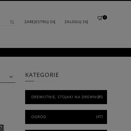
0
ZAREJESTRUJ SIĘ
ZALOGUJ SIĘ
KATEGORIE
(6)
DREWUTNIE, STOJAKI NA DREWNO
(47)
OGRÓD