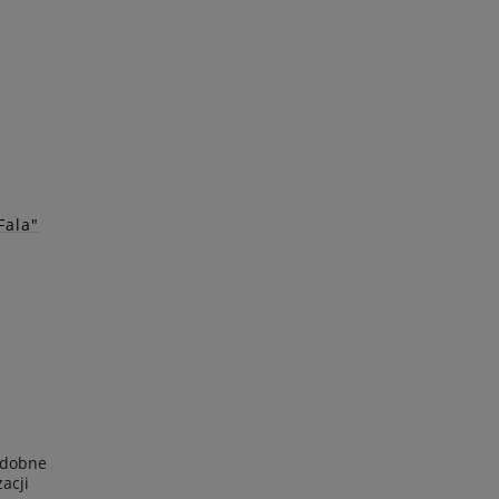
.
Fala"
wy
ej
y
zdobne
acji