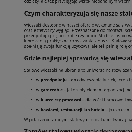
odzieży, ale też przyciągają wzrok niebanalnym wzorn
PO
DO KOSZYKA
Czym charakteryzują się nasze sta
Wieszaki dostępne w naszej ofercie wykonane są z wytr
ZOBACZ WIĘCEJ
oraz estetyczny wygląd. Przeznaczone do montażu ści
przedpokoju po garderobę czy biuro. Modele inspirow
które cenią praktyczne rozwiązania z duszą. Stalowe wi
spełniają swoją funkcję użytkową, ale też pełnią rolę o
Gdzie najlepiej sprawdzą się wiesza
Stalowe wieszaki na ubrania to uniwersalne rozwiązan
w przedpokoju
– do odwieszania kurtek, toreb i s
w garderobie
– jako stały element organizacji od
w biurze czy pracowni
– dla gości i pracowników
w kawiarni, restauracji lub hotelu
– jako akcent
W połączeniu z innymi stalowymi dodatkami tworzą ha
Zamów stalowy wieszak dopasowany