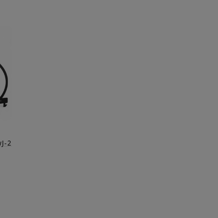
urem
wJ-2
enia
i