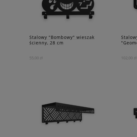
Stalowy "Bombowy" wieszak
Stalow
ścienny, 28 cm
"Geome
55,00 zł
102,00 zł
Motyw wesołych bomb
Jego 
wprowadza do wnętrza
się d
dynamiczny i zabawny akcent,
wnęt
idealnie wpisując się w
nowo
młodzieżowy klimat.
DO KOSZYKA