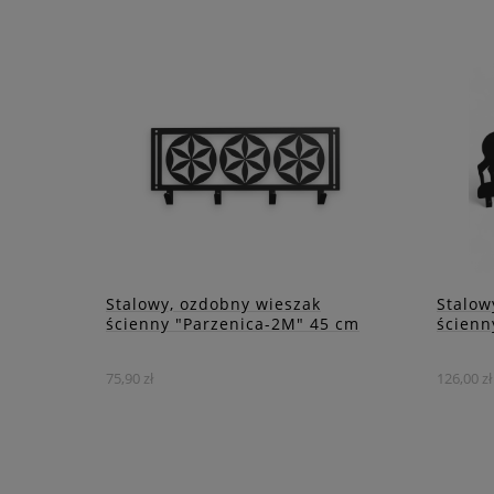
Odkryj nasz stalowy, ozdobny
Wpro
wieszak ścienny z półką, który
dynam
łączy w sobie elegancję i
wiesz
praktyczność.
DO KOSZYKA
ZOBACZ WIĘCEJ
Stalowy, ozdobny wieszak
Stalow
ścienny "Parzenica-2M" 45 cm
ścienn
75,90 zł
126,00 zł
Wieszak ten łączy tradycyjny
Stalo
góralski styl z nowoczesnym