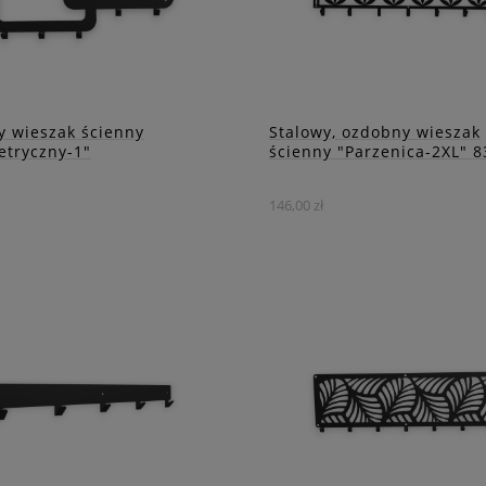
y wieszak ścienny
Stalowy, ozdobny wieszak
tryczny-1"
ścienny "Parzenica-2XL" 
146,00 zł
unikalny design sprawdzi
Wieszak ten łączy tradycyjn
oskonale w każdym
góralski styl z nowoczesny
rzu, dodając mu
designem, zapewniając trw
czesnego charakteru.
i elegancję.
DO KOSZYKA
DO KOSZYKA