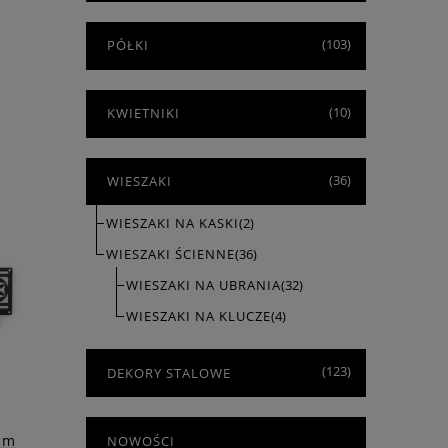
(103)
PÓŁKI
(10)
KWIETNIKI
(36)
WIESZAKI
urem
WIESZAKI NA KASKI
(2)
WIESZAKI ŚCIENNE
(36)
WIESZAKI NA UBRANIA
(32)
WIESZAKI NA KLUCZE
(4)
(123)
DEKORY STALOWE
cm
NOWOŚCI