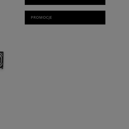
PROMOCJE
y
m
ałość