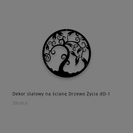
Drzewo to symbol natury, życia i harmonii. Dodaje
pozytywnej energii każdemu wnętrzu i może stanowić
piękny prezent dla bliskiej osoby.
DO KOSZYKA
ZOBACZ WIĘCEJ
Dekor stalowy na ścianę Drzewo Życia dD-1
200,00 zł