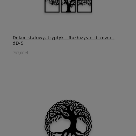
ZOBACZ WIĘCEJ
Dekor stalowy, tryptyk - Rozłożyste drzewo -
dD-5
797,00 zł
To niezwykła dekoracja o imponujących rozmiarach, która
zachwyci Twoje zmysły i nadaje charakteru każdemu
pomieszczeniu.
DO KOSZYKA