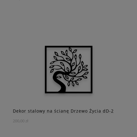
Puszysty lis – stalowa dekoracja 3D, która doda wnętrzu
ciepła i uroku
DO KOSZYKA
ZOBACZ WIĘCEJ
Dekor stalowy na ścianę Drzewo Życia dD-2
200,00 zł