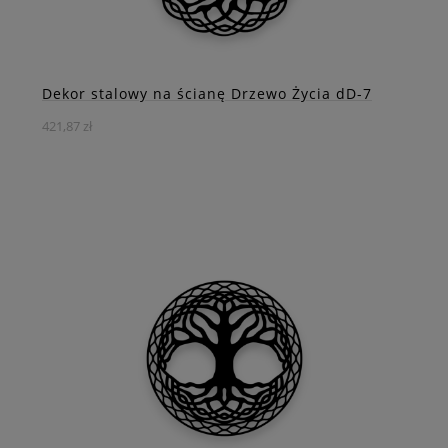
ZOBACZ WIĘCEJ
Dekor stalowy na ścianę Drzewo Życia dD-7
421,87 zł
Odkryj wyjątkową ozdobę na ścianę w stylu loft - Stalowy
Dekor przedstawiający celtyckie drzewo życia. Ta
wyjątkowa ozdoba dekoracja wprowadzi do Twojego
wnętrza unikalny urok.
DO KOSZYKA
ZOBACZ WIĘCEJ