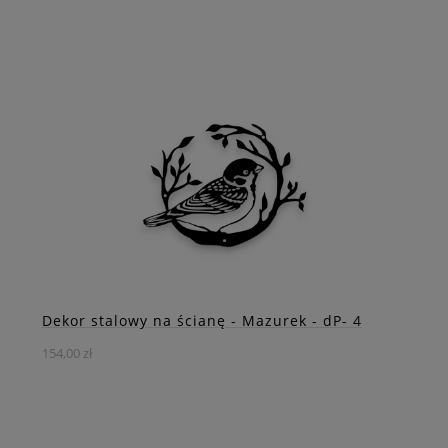
Doskonały wybór dla miłośników natury i dzikiego piękna.
DO KOSZYKA
ZOBACZ WIĘCEJ
Dekor stalowy na ścianę - Mazurek - dP- 4
154,00 zł