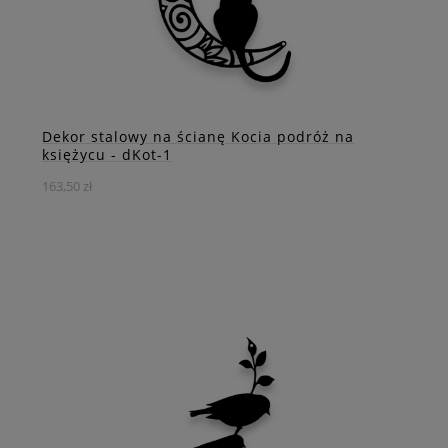
Dekor stalowy na ścianę Kocia podróż na
księżycu - dKot-1
163,50 zł
Nasz stalowy obraz "Kocia podróż na księżycu" to
elegancki i wyjątkowy element dekoracyjny, który
doskonale pasuje do różnych rodzajów pomieszczeń.
DO KOSZYKA