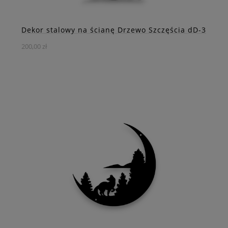
ZOBACZ WIĘCEJ
Dekor stalowy na ścianę Drzewo Szczęścia dD-3
200,00 zł
Stalowy obraz dekoracyjny prezentujący drzewko
szczęścia to niezwykła dekoracja, która doda wyjątkowego
uroku każdemu wnętrzu.
DO KOSZYKA
ZOBACZ WIĘCEJ