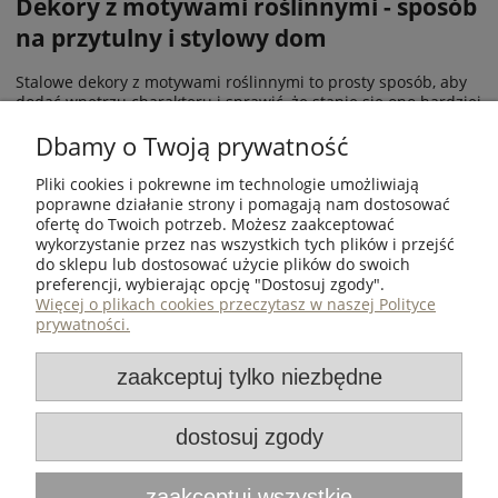
Dekory z motywami roślinnymi - sposób
na przytulny i stylowy dom
Stalowe dekory z motywami roślinnymi to prosty sposób, aby
dodać wnętrzu charakteru i sprawić, że stanie się ono bardziej
przyjazne i pełne życia. Subtelne wzory inspirowane naturą
Dbamy o Twoją prywatność
wprowadzają do domu spokój, a jednocześnie stają się
stylowym elementem wystroju. Wybierając je, wprowadzisz do
swojego wnętrza naturalny akcent, który doda mu harmonii i
Pliki cookies i pokrewne im technologie umożliwiają
stylu.
poprawne działanie strony i pomagają nam dostosować
ofertę do Twoich potrzeb. Możesz zaakceptować
wykorzystanie przez nas wszystkich tych plików i przejść
ZAKUPY
do sklepu lub dostosować użycie plików do swoich
preferencji, wybierając opcję "Dostosuj zgody".
POMOC
Więcej o plikach cookies przeczytasz w naszej Polityce
prywatności.
MOJE KONTO
zaakceptuj tylko niezbędne
INFORMACJE
dostosuj zgody
Iron Oak
| ul. Metalowca 30, 39-460 Nowa Dęba, woj.
zaakceptuj wszystkie
podkarpackie | NIP: 8672016566 | REGON: 360520249 | e-