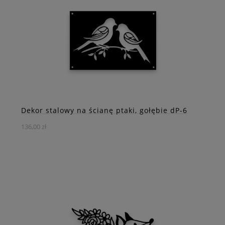
3D, który ożywi Twoje wnętrze.
DO KOSZYKA
ZOBACZ WIĘCEJ
Dekor stalowy na ścianę ptaki, gołębie dP-6
136,00 zł
Ta niezwykle delikatna i minimalistyczna ozdoba jest
wyjątkowa w swojej prostocie. Ptaki na gałązce w
prostokącie to odzwierciedlenie piękna natury i
harmonii, które możesz wprowadzić do swojego
wnętrza.
Nasza dekoracja jest dostępna w kilku różnych
kolorach i rozmiarach, dzięki czemu możesz
dostosować ją do stylu swojego wnętrza. Bez względu