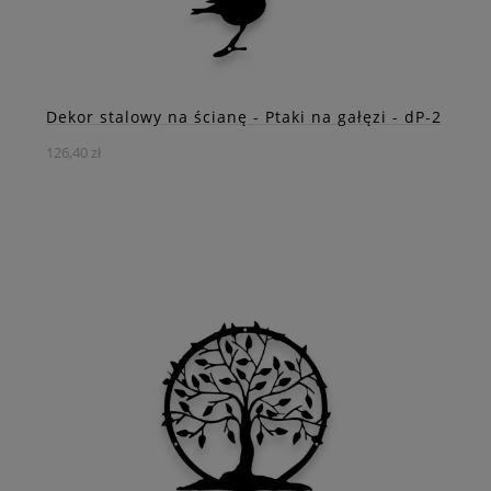
ZOBACZ WIĘCEJ
Dekor stalowy na ścianę - Ptaki na gałęzi - dP-2
126,40 zł
Jeśli jesteś miłośnikiem przyrody i chcesz dodać uroku
swojemu wnętrzu, to masz szczęście, bo mamy coś
naprawdę wyjątkowego do zaproponowania. Nasz
najnowszy dodatek to dekor w kształcie dwóch uroczych
ptaszków siedzących na gałązce.
DO KOSZYKA