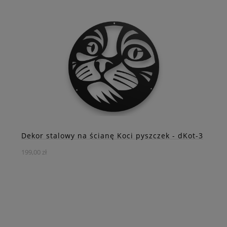
Jego minimalistyczny, ale elegancki design sprawi, że
będzie się doskonale komponował z różnymi stylami
aranżacji wnętrz.
DO KOSZYKA
ZOBACZ WIĘCEJ
Dekor stalowy na ścianę Koci pyszczek - dKot-3
199,00 zł
Stalowa elegancja z kocim charakterem – dekor ścienny