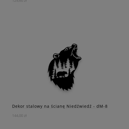
129,60 zł
Stalowy dekor na ścianę "Kwiecisty Lis" to uroczy i
oryginalny element dekoracyjny, który wniesie radość do
Twojego wnętrza.
DO KOSZYKA
ZOBACZ WIĘCEJ
Dekor stalowy na ścianę Niedźwiedź - dM-8
144,00 zł