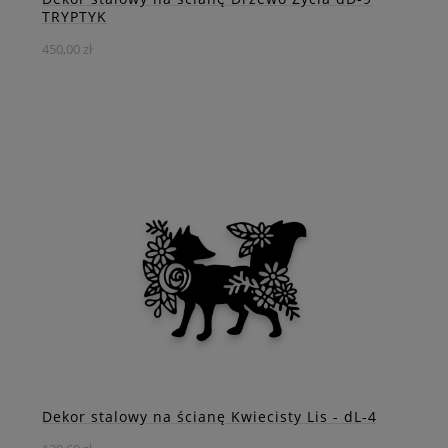
TRYPTYK
450,00 zł
Drzewo życia w stalowej formie – elegancja natury w
nowoczesnym wydaniu.
DO KOSZYKA
ZOBACZ WIĘCEJ
Dekor stalowy na ścianę Kwiecisty Lis - dL-4