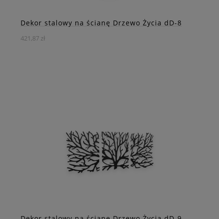
Dekor stalowy na ścianę Drzewo Życia dD-8
421,87 zł
Odkryj wyjątkową ozdobę na ścianę w stylu loft - stalowy
dekor przedstawiający celtyckie drzewo życia.
DO KOSZYKA
ZOBACZ WIĘCEJ
Dekor stalowy na ścianę Drzewo Życia dD-9