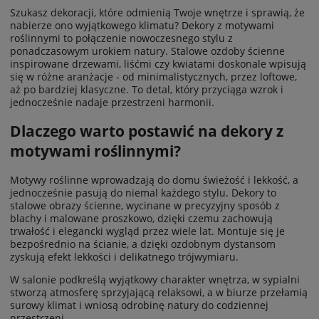
dzięki dystansom tworzy elegancki efekt głębi i
Szukasz dekoracji, które odmienią Twoje wnętrze i sprawią, że
nowoczesnego trójwymiaru na ścianie.
nabierze ono wyjątkowego klimatu? Dekory z motywami
roślinnymi to połączenie nowoczesnego stylu z
ponadczasowym urokiem natury. Stalowe ozdoby ścienne
DO KOSZYKA
inspirowane drzewami, liśćmi czy kwiatami doskonale wpisują
się w różne aranżacje - od minimalistycznych, przez loftowe,
aż po bardziej klasyczne. To detal, który przyciąga wzrok i
jednocześnie nadaje przestrzeni harmonii.
ZOBACZ WIĘCEJ
Dlaczego warto postawić na dekory z
motywami roślinnymi?
Motywy roślinne wprowadzają do domu świeżość i lekkość, a
jednocześnie pasują do niemal każdego stylu. Dekory to
stalowe obrazy ścienne, wycinane w precyzyjny sposób z
blachy i malowane proszkowo, dzięki czemu zachowują
trwałość i elegancki wygląd przez wiele lat. Montuje się je
bezpośrednio na ścianie, a dzięki ozdobnym dystansom
zyskują efekt lekkości i delikatnego trójwymiaru.
W salonie podkreślą wyjątkowy charakter wnętrza, w sypialni
stworzą atmosferę sprzyjającą relaksowi, a w biurze przełamią
surowy klimat i wniosą odrobinę natury do codziennej
przestrzeni.