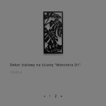
Delikatna dekoracja w kształcie ptaszka w gałązkach, która
przyniesie do Twojego wnętrza świeży powiew natury i
elegancji.
DO KOSZYKA
ZOBACZ WIĘCEJ
Dekor stalowy na ścianę "Monstera D1"
278,00 zł
2
»
«
1
Ażurowa dekoracja z malowanej proszkowo stali, która