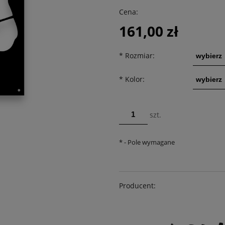
Cena nie zawiera ewentualnych
Cena:
kosztów płatności
161,00 zł
*
Rozmiar:
*
Kolor:
szt.
*
- Pole wymagane
Producent: