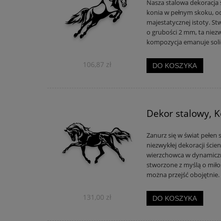
Nasza stalowa dekoracja 
konia w pełnym skoku, odd
majestatycznej istoty. St
o grubości 2 mm, ta niezw
kompozycja emanuje solid
106,87 zł
DO KOSZYKA
Dekor stalowy, 
Zanurz się w świat pełen si
niezwykłej dekoracji ście
wierzchowca w dynamiczn
stworzone z myślą o miłośn
można przejść obojętnie.
131,00 zł
DO KOSZYKA