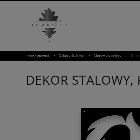
/
/
/
Dekory Stalowe
Motyw zwierzęcy
Dekor
Strona główna
DEKOR STALOWY, 