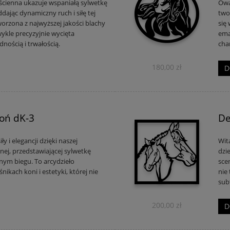
ścienna ukazuje wspaniałą sylwetkę
Owal
ając dynamiczny ruch i siłę tej
two
worzona z najwyższej jakości blachy
się
ykle precyzyjnie wycięta
ema
nością i trwałością.
cha
180,00 zł
D
Koń dK-3
De
ły i elegancji dzięki naszej
Wit
nnej, przedstawiającej sylwetkę
dzi
ym biegu. To arcydzieło
sce
ikach koni i estetyki, której nie
nie 
sub
200,00 zł
D