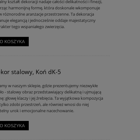
ny kształt dekoracji nadaje całości delikatności i finezji,
rząc harmonijną formę, która doskonale wkomponuje
 w różnorodne aranżacje przestrzenne. Ta dekoracja
nuje elegancją i jednocześnie oddaje majestatyczny
rakter tego wspaniałego zwierzęcia.
O KOSZYKA
kor stalowy, Koń dK-5
amy w naszym sklepie, gdzie prezentujemy niezwykłe
eło - stalowy obraz przedstawiający delikatną i ujmującą
nę: głowę klaczy i jej źrebięcia. Ta wyjątkowa kompozycja
tylko zdobi przestrzeń, ale również wnosi do niej
telny urok i emocjonalne nacechowanie.
O KOSZYKA