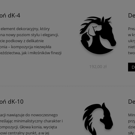
Koń dK-4
De
element dekoracyjny, który
Pre
na nowy poziom stylu i elegancji.
w k
cie podkowy z delikatnie
ukr
ia – kompozycja niezwykła
nie
ździectwa, jak i miłośników finezji
two
192,00 zł
D
Koń dK-10
De
acji nawiązuje do nowoczesnego
Min
reślając minimalistyczny charakter i
prz
mpozycji. Głowa konia, wycięta
dzi
owi centralny punkt, a w jej
siły