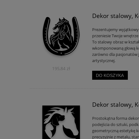
Dekor stalowy, 
Prezentujemy wyjątkowy 
przeniesie Twoje wnętrze 
To stalowy obraz w kształ
wkomponowaną głową kon
zarówno dla pasjonatów je
artystycznej.
195,84 zł
DO KOSZYKA
Dekor stalowy, 
Prostokątna forma dekor
podejścia do sztuki, podk
geometryczną estetykę ko
precyzyjnie z metalu, stan