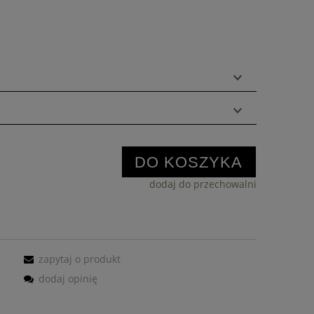
DO KOSZYKA
dodaj do przechowalni
zapytaj o produkt
dodaj opinię