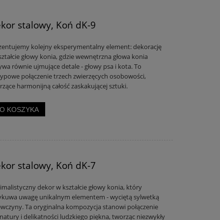
kor stalowy, Koń dK-9
zentujemy kolejny eksperymentalny element: dekorację
ształcie głowy konia, gdzie wewnętrzna głowa konia
ywa równie ujmujące detale - głowy psa i kota. To
typowe połączenie trzech zwierzęcych osobowości,
rzące harmonijną całość zaskakującej sztuki.
O KOSZYKA
kor stalowy, Koń dK-7
imalistyczny dekor w kształcie głowy konia, który
ykuwa uwagę unikalnym elementem - wyciętą sylwetką
ewczyny. Ta oryginalna kompozycja stanowi połączenie
 natury i delikatności ludzkiego piękna, tworząc niezwykły