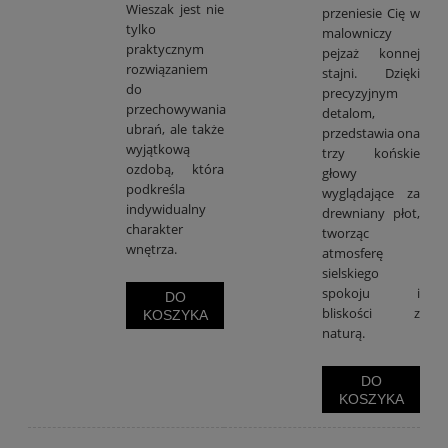
Wieszak jest nie
przeniesie Cię w
tylko
malowniczy
praktycznym
pejzaż konnej
rozwiązaniem
stajni. Dzięki
do
precyzyjnym
przechowywania
detalom,
ubrań, ale także
przedstawia ona
wyjątkową
trzy końskie
ozdobą, która
głowy
podkreśla
wyglądające za
indywidualny
drewniany płot,
charakter
tworząc
wnętrza.
atmosferę
sielskiego
spokoju i
DO
bliskości z
KOSZYKA
naturą.
DO
KOSZYKA