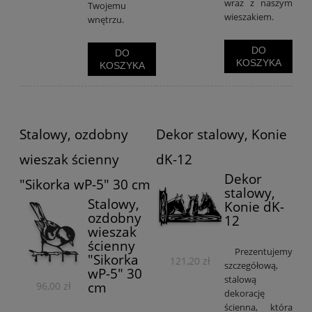
wraz z naszym
Twojemu
wieszakiem.
wnętrzu.
DO
DO
KOSZYKA
KOSZYKA
Stalowy, ozdobny
Dekor stalowy, Konie
wieszak ścienny
dK-12
Dekor
"Sikorka wP-5" 30 cm
stalowy,
Stalowy,
Konie dK-
ozdobny
12
wieszak
ścienny
Prezentujemy
"Sikorka
121,20 zł
szczegółową,
wP-5" 30
stalową
cm
96,00 zł
dekorację
ścienna, która