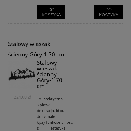
DO
DO
KOSZYKA
KOSZYKA
Stalowy wieszak
ścienny Góry-1 70 cm
Stalowy
wieszak
ścienny
Góry-1 70
cm
224,00 zł
To praktyczna i
stylowa
dekoracja, która
doskonale
łączy funkcjonalność
z estetyką