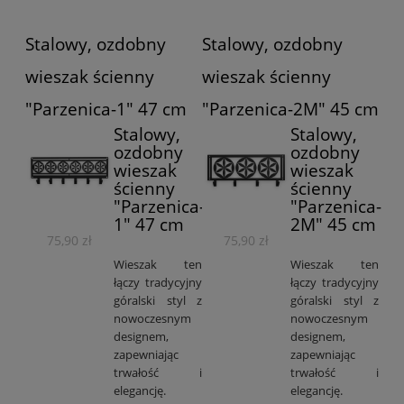
Stalowy, ozdobny
Stalowy, ozdobny
wieszak ścienny
wieszak ścienny
"Parzenica-1" 47 cm
"Parzenica-2M" 45 cm
Stalowy,
Stalowy,
ozdobny
ozdobny
wieszak
wieszak
ścienny
ścienny
"Parzenica-
"Parzenica-
1" 47 cm
2M" 45 cm
75,90 zł
75,90 zł
Wieszak ten
Wieszak ten
łączy tradycyjny
łączy tradycyjny
góralski styl z
góralski styl z
nowoczesnym
nowoczesnym
designem,
designem,
zapewniając
zapewniając
trwałość i
trwałość i
elegancję.
elegancję.