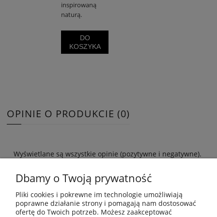
inspirowaną
naturą.
DO
KOSZYKA
OPINIE O PRODUKCIE (0)
Wyświetlane są wszystkie opinie (pozytywne i negatywne).
Nie weryfikujemy, czy pochodzą one od klientów, którzy
kupili dany produkt.
Dbamy o Twoją prywatność
Pliki cookies i pokrewne im technologie umożliwiają
poprawne działanie strony i pomagają nam dostosować
ofertę do Twoich potrzeb. Możesz zaakceptować