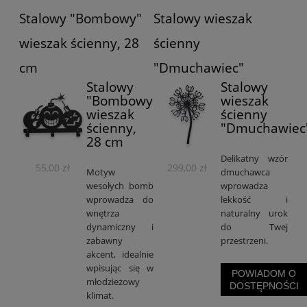
Stalowy "Bombowy"
Stalowy wieszak
wieszak ścienny, 28
ścienny
cm
"Dmuchawiec"
Stalowy
Stalowy
"Bombowy"
wieszak
wieszak
ścienny
ścienny,
"Dmuchawiec
28 cm
Delikatny wzór
55,00 zł
299,00 zł
Motyw
dmuchawca
wesołych bomb
wprowadza
wprowadza do
lekkość i
wnętrza
naturalny urok
dynamiczny i
do Twej
zabawny
przestrzeni.
akcent, idealnie
wpisując się w
POWIADOM O
młodzieżowy
DOSTĘPNOŚCI
klimat.