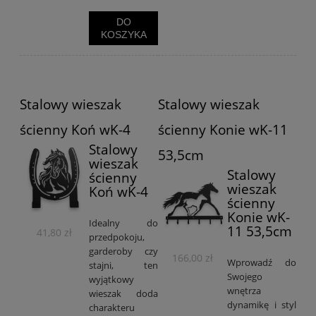
DO
KOSZYKA
Stalowy wieszak
Stalowy wieszak
ścienny Koń wK-4
ścienny Konie wK-11
Stalowy
53,5cm
wieszak
Stalowy
ścienny
wieszak
Koń wK-4
ścienny
Konie wK-
Idealny do
11 53,5cm
41,80 zł
przedpokoju,
garderoby czy
166,00 zł
Wprowadź do
stajni, ten
Swojego
wyjątkowy
wnętrza
wieszak doda
dynamikę i styl
charakteru