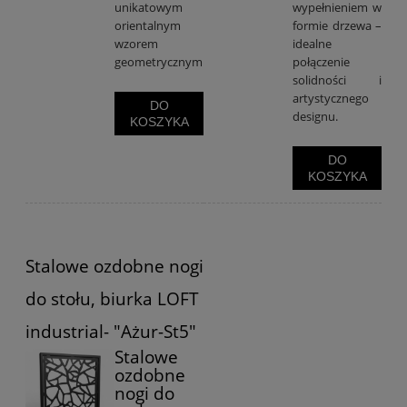
unikatowym
wypełnieniem w
orientalnym
formie drzewa –
wzorem
idealne
geometrycznym
połączenie
solidności i
artystycznego
DO
designu.
KOSZYKA
DO
KOSZYKA
Stalowe ozdobne nogi
do stołu, biurka LOFT
industrial- "Ażur-St5"
Stalowe
ozdobne
nogi do