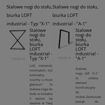
Stalowe nogi do stołu,
Stalowe nogi do stołu,
biurka LOFT
biurka LOFT
industrial - Typ "X-1"
industrial - "A-1"
Stalowe
Stalowe
nogi do
nogi do
stołu,
stołu,
biurka
biurka
LOFT
LOFT
industrial -
industrial -
Typ "X-1"
"A-1"
190,00 zł
189,00 zł
Loft, industrial,
Stalowa
minimalizm, styl
noga loft "A-1"
kolonialny,
to solidny
country a może
element
glamour? Ta
konstrukcyjny
stalowa noga do
do
stołu w kształcie
stołów. Doskonale
X wpisze się
pasuje do
idealnie w Twój