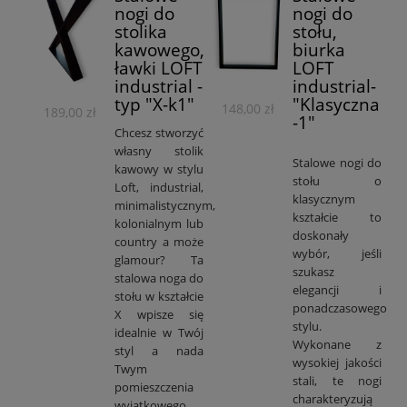
nogi do
nogi do
stolika
stołu,
kawowego,
biurka
ławki LOFT
LOFT
industrial -
industrial-
typ "X-k1"
"Klasyczna
148,00 zł
189,00 zł
-1"
Chcesz stworzyć
własny stolik
Stalowe nogi do
kawowy w stylu
stołu o
Loft, industrial,
klasycznym
minimalistycznym,
kształcie to
kolonialnym lub
doskonały
country a może
wybór, jeśli
glamour? Ta
szukasz
stalowa noga do
elegancji i
stołu w kształcie
ponadczasowego
X wpisze się
stylu.
idealnie w Twój
Wykonane z
styl a nada
wysokiej jakości
Twym
stali, te nogi
pomieszczenia
charakteryzują
wyjątkowego