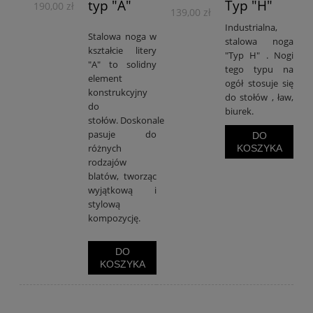
typ "A"
Typ "H"
190,00 zł
139,00 zł
Industrialna,
Stalowa noga w
stalowa noga
kształcie litery
"Typ H" . Nogi
"A" to solidny
tego typu na
element
ogół stosuje się
konstrukcyjny
do stołów , ław,
do
biurek.
stołów. Doskonale
pasuje do
DO
różnych
KOSZYKA
rodzajów
blatów, tworząc
wyjątkową i
stylową
kompozycję.
DO
KOSZYKA