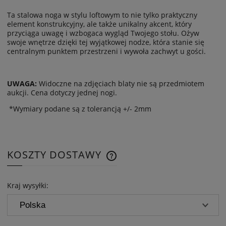
Ta stalowa noga w stylu loftowym to nie tylko praktyczny
element konstrukcyjny, ale także unikalny akcent, który
przyciąga uwagę i wzbogaca wygląd Twojego stołu. Ożyw
swoje wnętrze dzięki tej wyjątkowej nodze, która stanie się
centralnym punktem przestrzeni i wywoła zachwyt u gości.
UWAGA:
Widoczne na zdjęciach blaty nie są przedmiotem
aukcji. Cena dotyczy jednej nogi.
*Wymiary podane są z tolerancją +/- 2mm
KOSZTY DOSTAWY
CENA NIE ZAWIERA EWENTUAL
KOSZTÓW PŁATNOŚCI
Kraj wysyłki: