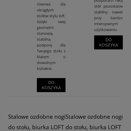
podporach Twój
również dla
stół pozostanie
okrągłych
stabilny nawet
stołów stylu loft.
przy bardzo
Dzięki swej
intensywnym
geometrii
użytkowaniu.
stanowią
stabilną
DO
podporę dla
KOSZYKA
Twojego stołu z
blatem o
dowolnym
kształcie.
DO
KOSZYKA
Stalowe ozdobne nogi
Stalowe ozdobne nogi
do stołu, biurka LOFT
do stołu, biurka LOFT