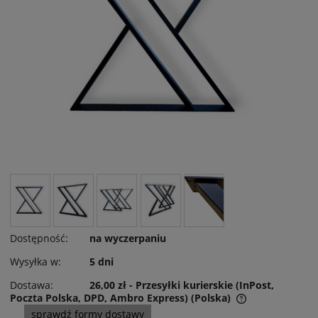
Dostępność:
na wyczerpaniu
Wysyłka w:
5 dni
Dostawa:
26,00 zł
- Przesyłki kurierskie (InPost,
Poczta Polska, DPD, Ambro Express)
(Polska)
Cena nie zawiera ewentualnych kosztów płatności
sprawdź formy dostawy