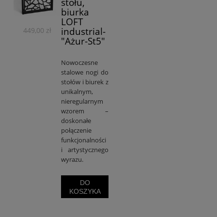
stołu,
biurka
LOFT
industrial-
449,00 zł
"Ażur-St5"
Nowoczesne
stalowe nogi do
stołów i biurek z
unikalnym,
nieregularnym
wzorem –
doskonałe
połączenie
funkcjonalności
i artystycznego
wyrazu.
DO
KOSZYKA