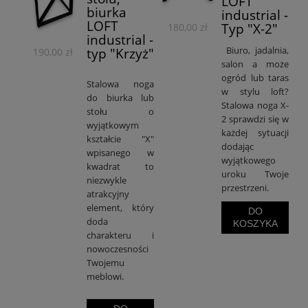
LOFT
biurka
industrial -
LOFT
Typ "X-2"
180,00 zł
industrial -
Biuro, jadalnia,
typ "Krzyż"
190,00 zł
salon a może
ogród lub taras
Stalowa noga
w stylu loft?
do biurka lub
Stalowa noga X-
stołu o
2 sprawdzi się w
wyjątkowym
każdej sytuacji
kształcie "X"
dodając
wpisanego w
wyjątkowego
kwadrat to
uroku Twoje
niezwykle
przestrzeni.
atrakcyjny
element, który
DO
doda
KOSZYKA
charakteru i
nowoczesności
Twojemu
meblowi.