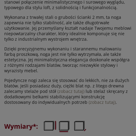
stanowi połączenie minimalistycznego i surowego wyglądu,
typowego dla stylu loft, z solidnością i funkcjonalnością.
Wykonana z trwałej stali o grubości ścianki 2 mm, ta noga
zapewnia nie tylko stabilność, ale także długotrwałe
użytkowanie. Jej przemyślany kształt nadaje Twojemu meblowi
niepowtarzalny charakter, który idealnie komponuje się nie
tylko z industrialnym wystrojem wnętrza.
Dzięki precyzyjnemu wykonaniu i starannemu malowaniu
farbą proszkową, noga jest nie tylko wytrzymała, ale także
estetyczna. Jej minimalistyczna elegancja doskonale współgra
z różnymi rodzajami blatów, tworząc niezwykle stylowy i
wyrazisty mebel.
Pojedyncze nogi zaleca się stosować do lekkich, nie za dużych
blatów. Jeśli posiadasz duży, ciężki blat np. z litego drewna
zalecamy stelaże pod stół
(zobacz tutaj)
lub stelaż skręcany z
dodatkowymi belkami stabilizującymi konstrukcję
dostosowany do indywidualnych potrzeb
(zobacz tutaj)
.
Wymiary*: