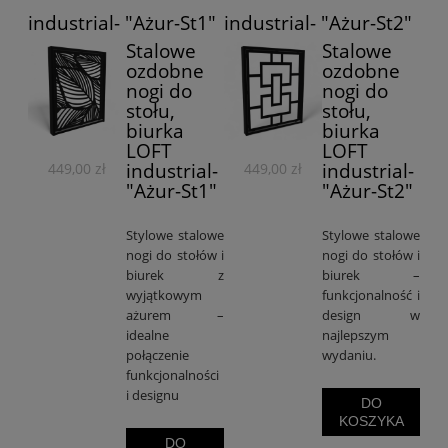
industrial- "Ażur-St1"
industrial- "Ażur-St2"
Stalowe
Stalowe
ozdobne
ozdobne
nogi do
nogi do
stołu,
stołu,
biurka
biurka
LOFT
LOFT
industrial-
industrial-
449,00 zł
449,00 zł
"Ażur-St1"
"Ażur-St2"
Stylowe stalowe
Stylowe stalowe
nogi do stołów i
nogi do stołów i
biurek z
biurek –
wyjątkowym
funkcjonalność i
ażurem –
design w
idealne
najlepszym
połączenie
wydaniu.
funkcjonalności
i designu
DO
KOSZYKA
DO