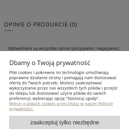
OPINIE O PRODUKCIE (0)
Wyświetlane są wszystkie opinie (pozytywne i negatywne).
Nie weryfikujemy, czy pochodzą one od klientów, którzy
kupili dany produkt.
Dbamy o Twoją prywatność
Pliki cookies i pokrewne im technologie umożliwiają
poprawne działanie strony i pomagają nam dostosować
ofertę do Twoich potrzeb. Możesz zaakceptować
wykorzystanie przez nas wszystkich tych plików i przejść
ZAKUPY
do sklepu lub dostosować użycie plików do swoich
preferencji, wybierając opcję "Dostosuj zgody".
POMOC
Więcej o plikach cookies przeczytasz w naszej Polityce
prywatności.
MOJE KONTO
zaakceptuj tylko niezbędne