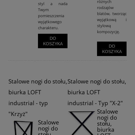
różnych
styl a nada
rodzajów
Twym
blatów, tworząc
pomieszczenia
wyjątkową i
wyjątkowego
stylową
charakteru.
kompozycję.
DO
KOSZYKA
DO
KOSZYKA
Stalowe nogi do stołu,
Stalowe nogi do stołu,
biurka LOFT
biurka LOFT
industrial - typ
industrial - Typ "X-2"
Stalowe
"Krzyż"
nogi do
Stalowe
stołu,
nogi do
biurka
stołu,