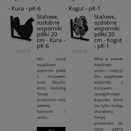
- Kura - pK-6
- Kogut - pK-1
Stalowe,
Stalowe,
ozdobne
ozdobne
wsporniki
wsporniki
półki 20
półki 20
cm - Kura -
cm - Kogut
pK-6
- pK-1
98,00 zł
98,00 zł
Oto nasze
Witaj w świecie
wyjątkowe
wiejskiego
wsporniki półek
uroku i tradycji!
z motywem
Oto wyjątkowe
kurki liliputki,
wsporniki z
które dodadzą
motywem
Twojej
szczegółowego
przestrzeni nuty
kogucika, które
sielskiej
nie tylko dodają
harmonii i
charakteru
uroku.
Twojej
przestrzeni, ale
także pełnią