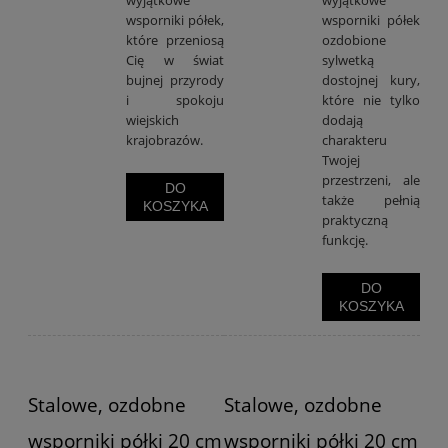
wyjątkowe
wyjątkowe
wsporniki półek,
wsporniki półek
które przeniosą
ozdobione
Cię w świat
sylwetką
bujnej przyrody
dostojnej kury,
i spokoju
które nie tylko
wiejskich
dodają
krajobrazów.
charakteru
Twojej
przestrzeni, ale
DO
także pełnią
KOSZYKA
praktyczną
funkcję.
DO
KOSZYKA
Stalowe, ozdobne
Stalowe, ozdobne
wsporniki półki 20 cm
wsporniki półki 20 cm