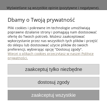
Wyświetlane są wszystkie opinie (pozytywne i negatywne).
Nie weryfikujemy, czy pochodzą one od klientów, którzy
kupili dany produkt.
Dbamy o Twoją prywatność
Pliki cookies i pokrewne im technologie umożliwiają
poprawne działanie strony i pomagają nam dostosować
ofertę do Twoich potrzeb. Możesz zaakceptować
wykorzystanie przez nas wszystkich tych plików i przejść
ZAKUPY
do sklepu lub dostosować użycie plików do swoich
preferencji, wybierając opcję "Dostosuj zgody".
POMOC
Więcej o plikach cookies przeczytasz w naszej Polityce
prywatności.
MOJE KONTO
zaakceptuj tylko niezbędne
INFORMACJE
dostosuj zgody
Iron Oak
| ul. Metalowca 30, 39-460 Nowa Dęba, woj.
zaakceptuj wszystkie
podkarpackie | NIP: 8672016566 | REGON: 360520249 | e-
mail:
shop@iron-oak.pl
| telefon:
530070653