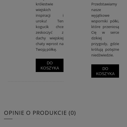
królestwie
Przedstawiamy
wiejskich
nasze
inspiracji i
wyjątkowe
uroku! Ten
wsporniki półki,
kogucik chce
które przeniosą
zeskoczyć z
Cię w serce
dachy wiejskiej
dzikiej
chaty wprost na
przygody, gdzie
Twoją półkę.
królują potężne
niedźwiedzie.
DO
KOSZYKA
DO
KOSZYKA
OPINIE O PRODUKCIE (0)