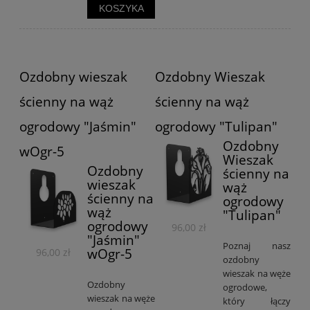
KOSZYKA
Ozdobny wieszak
Ozdobny Wieszak
ścienny na wąż
ścienny na wąż
ogrodowy "Jaśmin"
ogrodowy "Tulipan"
Ozdobny
wOgr-5
Wieszak
Ozdobny
ścienny na
wieszak
wąż
ścienny na
ogrodowy
wąż
"Tulipan"
ogrodowy
96,00 zł
"Jaśmin"
Poznaj nasz
wOgr-5
96,00 zł
ozdobny
wieszak na węże
Ozdobny
ogrodowe,
wieszak na węże
który łączy