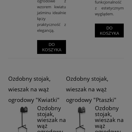
ogrodowe z
funkcjonalność
wzorem kwiatu
z estetycznym
jaśminu idealnie
wyglądem.
łączy
praktyczność z
DO
elegancją.
KOSZYKA
DO
KOSZYKA
Ozdobny stojak,
Ozdobny stojak,
wieszak na wąż
wieszak na wąż
ogrodowy "Kwiatki"
ogrodowy "Ptaszki"
Ozdobny
Ozdobny
stojak,
stojak,
wieszak na
wieszak na
wąż
wąż
ogrodowy
ogrodowy