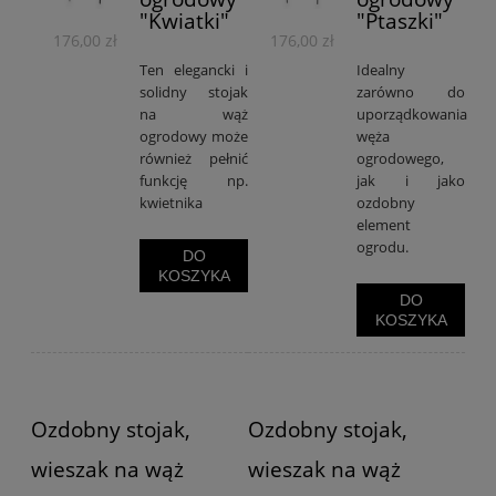
"Kwiatki"
"Ptaszki"
176,00 zł
176,00 zł
Ten elegancki i
Idealny
solidny stojak
zarówno do
na wąż
uporządkowania
ogrodowy może
węża
również pełnić
ogrodowego,
funkcję np.
jak i jako
kwietnika
ozdobny
element
ogrodu.
DO
KOSZYKA
DO
KOSZYKA
Ozdobny stojak,
Ozdobny stojak,
wieszak na wąż
wieszak na wąż