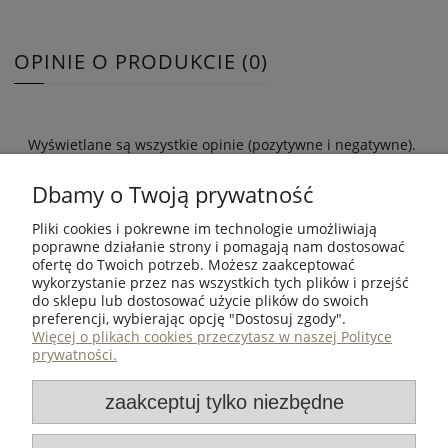
OPINIE O PRODUKCIE (0)
Wyświetlane są wszystkie opinie (pozytywne i negatywne).
Nie weryfikujemy, czy pochodzą one od klientów, którzy
kupili dany produkt.
Dbamy o Twoją prywatność
Pliki cookies i pokrewne im technologie umożliwiają
poprawne działanie strony i pomagają nam dostosować
ofertę do Twoich potrzeb. Możesz zaakceptować
wykorzystanie przez nas wszystkich tych plików i przejść
ZAKUPY
do sklepu lub dostosować użycie plików do swoich
preferencji, wybierając opcję "Dostosuj zgody".
POMOC
Więcej o plikach cookies przeczytasz w naszej Polityce
prywatności.
MOJE KONTO
zaakceptuj tylko niezbędne
INFORMACJE