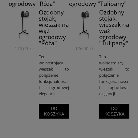
ogrodowy "Róża"
ogrodowy "Tulipany"
Ozdobny
Ozdobny
stojak,
stojak,
wieszak na
wieszak na
wąż
wąż
ogrodowy
ogrodowy
"Róża"
"Tulipany"
176,00 zł
176,00 zł
Ten
Ten
wolnostojący
wolnostojący
wieszak to
wieszak to
połączenie
połączenie
funkcjonalności
funkcjonalności
i ogrodowej
i ogrodowej
elegancji.
elegancji.
DO
DO
KOSZYKA
KOSZYKA