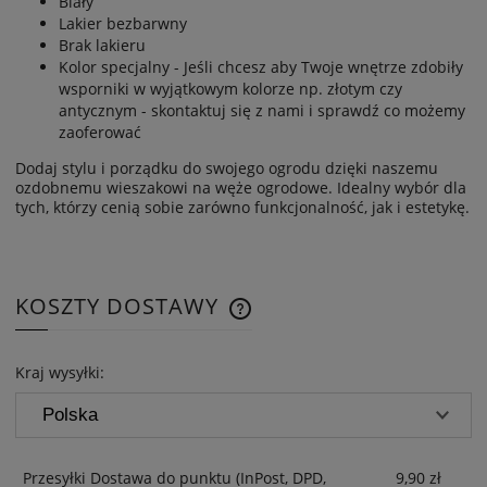
Biały
Lakier bezbarwny
Brak lakieru
Kolor specjalny - Jeśli chcesz aby Twoje wnętrze zdobiły
wsporniki w wyjątkowym kolorze np. złotym czy
antycznym - skontaktuj się z nami i sprawdź co możemy
zaoferować
Dodaj stylu i porządku do swojego ogrodu dzięki naszemu
ozdobnemu wieszakowi na węże ogrodowe. Idealny wybór dla
tych, którzy cenią sobie zarówno funkcjonalność, jak i estetykę.
KOSZTY DOSTAWY
CENA NIE ZAWIERA EWENTUAL
KOSZTÓW PŁATNOŚCI
Kraj wysyłki:
Przesyłki Dostawa do punktu
(InPost, DPD,
9,90 zł