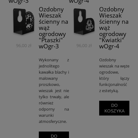
wOgr-3
wOgr-4
Ozdobny
Ozdobny
Wieszak
Wieszak
ścienny na
ścienny na
wąż
wąż
ogrodowy
ogrodowy
"Ptaszki"
"Kwiatki"
wOgr-3
wOgr-4
96,00 zł
96,00 zł
Wykonany z
Ozdobny
jednolitego
wieszak na węże
kawałka blachy i
ogrodowe,
malowany
który łączy
proszkowo,
funkcjonalność
wieszak jest nie
z estetyką.
tylko trwały, ale
również
DO
odporny na
KOSZYKA
warunki
atmosferyczne.
DO