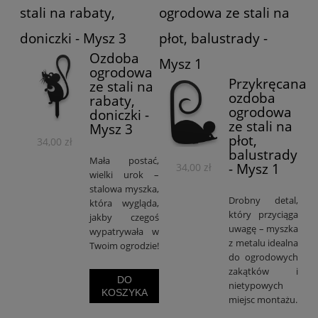
stali na rabaty,
ogrodowa ze stali na
doniczki - Mysz 3
płot, balustrady -
Ozdoba
Mysz 1
ogrodowa
Przykręcana
ze stali na
ozdoba
rabaty,
ogrodowa
doniczki -
ze stali na
Mysz 3
płot,
34,00 zł
balustrady
Mała postać,
- Mysz 1
34,00 zł
wielki urok –
stalowa myszka,
Drobny detal,
która wygląda,
który przyciąga
jakby czegoś
uwagę – myszka
wypatrywała w
z metalu idealna
Twoim ogrodzie!
do ogrodowych
zakątków i
DO
nietypowych
KOSZYKA
miejsc montażu.