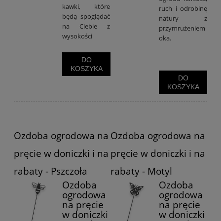
kawki, które
ruch i odrobinę
będą spoglądać
natury z
na Ciebie z
przymrużeniem
wysokości
oka.
DO
KOSZYKA
DO
KOSZYKA
Ozdoba ogrodowa na
Ozdoba ogrodowa na
pręcie w doniczki i na
pręcie w doniczki i na
rabaty - Pszczoła
rabaty - Motyl
Ozdoba
Ozdoba
ogrodowa
ogrodowa
na pręcie
na pręcie
w doniczki
w doniczki