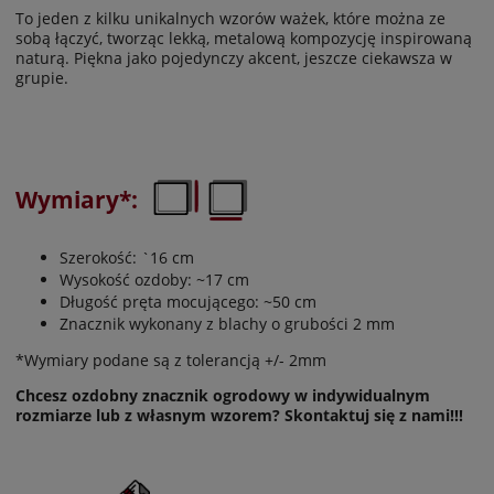
To jeden z kilku unikalnych wzorów ważek, które można ze
sobą łączyć, tworząc lekką, metalową kompozycję inspirowaną
naturą. Piękna jako pojedynczy akcent, jeszcze ciekawsza w
grupie.
Wymiary*:
Szerokość: `16 cm
Wysokość ozdoby: ~17 cm
Długość pręta mocującego: ~50 cm
Znacznik wykonany z blachy o grubości 2 mm
*Wymiary podane są z tolerancją +/- 2mm
Chcesz ozdobny znacznik ogrodowy w indywidualnym
rozmiarze lub z własnym wzorem? Skontaktuj się z nami!!!