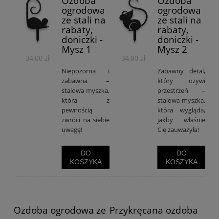
Ozdoba
Ozdoba
ogrodowa
ogrodowa
ze stali na
ze stali na
rabaty,
rabaty,
doniczki -
doniczki -
Mysz 1
Mysz 2
34,00 zł
34,00 zł
Niepozorna i
Zabawny detal,
zabawna –
który ożywi
stalowa myszka,
przestrzeń –
która z
stalowa myszka,
pewnością
która wygląda,
zwróci na siebie
jakby właśnie
uwagę!
Cię zauważyła!
DO
DO
KOSZYKA
KOSZYKA
Ozdoba ogrodowa ze
Przykręcana ozdoba