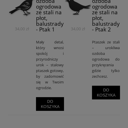
ozdoba
ozdoba
ogrodowa
ogrodowa
ze stali na
ze stali na
płot,
płot,
balustrady
balustrady
- Ptak 1
- Ptak 2
34,00 zł
34,00 zł
Mały detal,
Ptaszek ze stali
który wnosi
– urokliwa
spokój i
ozdoba
przyrodniczy
ogrodowa do
urok – stalowy
przykręcenia
ptaszek gotowy,
gdzie tylko
by zadomowić
zechcesz.
się w Twoim
ogrodzie.
DO
KOSZYKA
DO
KOSZYKA