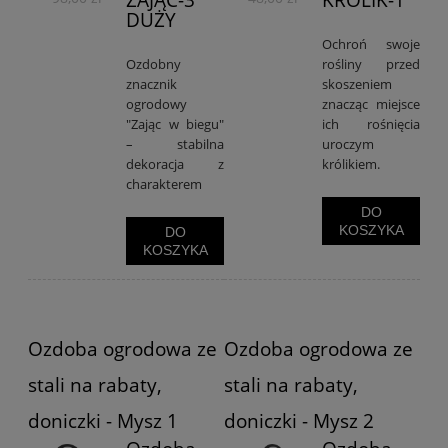
ZAJĄC-3
KRÓLIK-1
DUŻY
Ochroń swoje
Ozdobny
rośliny przed
znacznik
skoszeniem
ogrodowy
znacząc miejsce
"Zając w biegu"
ich rośnięcia
– stabilna
uroczym
dekoracja z
królikiem.
charakterem
DO
KOSZYKA
DO
KOSZYKA
Ozdoba ogrodowa ze
Ozdoba ogrodowa ze
stali na rabaty,
stali na rabaty,
doniczki - Mysz 1
doniczki - Mysz 2