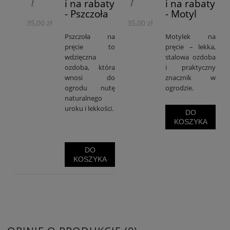
i na rabaty
i na rabaty
- Pszczoła
- Motyl
35,00 zł
35,00 zł
Pszczoła na
Motylek na
pręcie to
pręcie – lekka,
wdzięczna
stalowa ozdoba
ozdoba, która
i praktyczny
wnosi do
znacznik w
ogrodu nutę
ogrodzie.
naturalnego
uroku i lekkości.
DO
KOSZYKA
DO
KOSZYKA