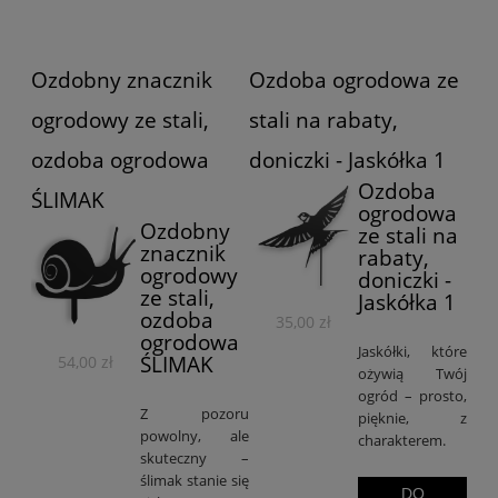
Ozdobny znacznik
Ozdoba ogrodowa ze
ogrodowy ze stali,
stali na rabaty,
ozdoba ogrodowa
doniczki - Jaskółka 1
Ozdoba
ŚLIMAK
ogrodowa
Ozdobny
ze stali na
znacznik
rabaty,
ogrodowy
doniczki -
ze stali,
Jaskółka 1
ozdoba
35,00 zł
ogrodowa
Jaskółki, które
ŚLIMAK
54,00 zł
ożywią Twój
ogród – prosto,
Z pozoru
pięknie, z
powolny, ale
charakterem.
skuteczny –
ślimak stanie się
DO