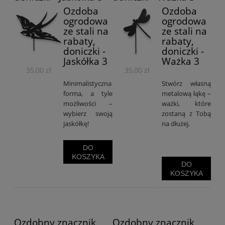
Ozdoba
Ozdoba
ogrodowa
ogrodowa
ze stali na
ze stali na
rabaty,
rabaty,
doniczki -
doniczki -
Jaskółka 3
Ważka 3
35,00 zł
35,00 zł
Minimalistyczna
Stwórz własną
forma, a tyle
metalową łąkę –
możliwości –
ważki, które
wybierz swoją
zostaną z Tobą
jaskółkę!
na dłużej.
DO
KOSZYKA
DO
KOSZYKA
Ozdobny znacznik
Ozdobny znacznik