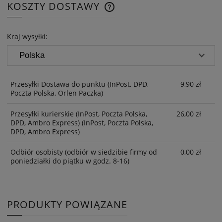
KOSZTY DOSTAWY
CENA NIE ZAWIERA EWENTUAL
KOSZTÓW PŁATNOŚCI
Kraj wysyłki:
Przesyłki Dostawa do punktu
(InPost, DPD,
9,90 zł
Poczta Polska, Orlen Paczka)
Przesyłki kurierskie (InPost, Poczta Polska,
26,00 zł
DPD, Ambro Express)
(InPost, Poczta Polska,
DPD, Ambro Express)
Odbiór osobisty
(odbiór w siedzibie firmy od
0,00 zł
poniedziałki do piątku w godz. 8-16)
PRODUKTY POWIĄZANE