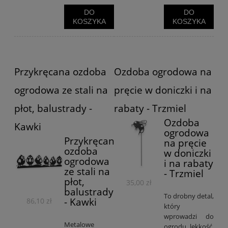
DO
DO
KOSZYKA
KOSZYKA
Przykręcana ozdoba
Ozdoba ogrodowa na
ogrodowa ze stali na
pręcie w doniczki i na
płot, balustrady -
rabaty - Trzmiel
Ozdoba
Kawki
ogrodowa
Przykręcana
na pręcie
ozdoba
w doniczki
ogrodowa
i na rabaty
ze stali na
- Trzmiel
płot,
35,00 zł
balustrady
To drobny detal,
- Kawki
86,10 zł
który
wprowadzi do
Metalowe
ogrodu lekkość,