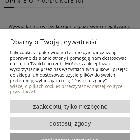
OPINIE O PRODUKCIE (0)
Wyświetlane są wszystkie opinie (pozytywne i negatywne).
Nie weryfikujemy, czy pochodzą one od klientów, którzy
kupili dany produkt.
Dbamy o Twoją prywatność
Pliki cookies i pokrewne im technologie umożliwiają
poprawne działanie strony i pomagają nam dostosować
ofertę do Twoich potrzeb. Możesz zaakceptować
wykorzystanie przez nas wszystkich tych plików i przejść
ZAKUPY
do sklepu lub dostosować użycie plików do swoich
preferencji, wybierając opcję "Dostosuj zgody".
POMOC
Więcej o plikach cookies przeczytasz w naszej Polityce
prywatności.
MOJE KONTO
zaakceptuj tylko niezbędne
INFORMACJE
dostosuj zgody
Iron Oak
| ul. Metalowca 30, 39-460 Nowa Dęba, woj.