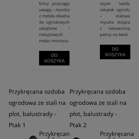
który przyciąga
ożywi każdy
uwagę – myszka
zakątek ogrodu
z metalu idealna
– stalowa
do ogrodowych
myszka stojąca
zakątków i
z ciekawością
nietypowych
patrzy na świat
miejsc montażu.
DO
KOSZYKA
DO
KOSZYKA
Przykręcana ozdoba
Przykręcana ozdoba
ogrodowa ze stali na
ogrodowa ze stali na
płot, balustrady -
płot, balustrady -
Ptak 1
Ptak 2
Przykręcana
Przykręcana