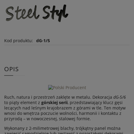
Kod produktu:
dG-1/5
OPIS
Ruch, natura i przestrzeń zaklęte w metalu. Dekoracja
dG-5/6
to piąty element z
górskiej serii
, przedstawiający klucz gęsi
lecących nad leśnym krajobrazem z górami w tle. Ten motyw
wnosi do wnętrza poczucie wolności, harmonii i kontaktu z
przyrodą – w nowoczesnej, stalowej formie.
Wykonany z 2-milimetrowej blachy, trójkątny panel można
zawiesić samodzielnie lub zestawić z pozostałymi dekorami