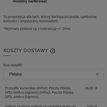
możemy zaoferować
To propozycja dla tych, którzy kochają przyrodę, symbolikę
wolności i artystyczny minimalizm.
*Wymiary podane są z tolerancją +/- 2mm
KOSZTY DOSTAWY
CENA NIE ZAWIERA EWENTUAL
KOSZTÓW PŁATNOŚCI
Kraj wysyłki:
Przesyłki kurierskie (InPost, Poczta Polska,
26,00 zł
DPD, Ambro Express)
(InPost, Poczta Polska,
DPD, Ambro Express)
Odbiór osobisty
(odbiór w siedzibie firmy od
0,00 zł