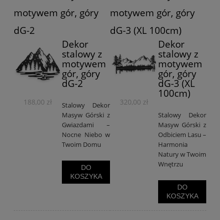
motywem gór, góry
motywem gór, góry
dG-2
dG-3 (XL 100cm)
Dekor
Dekor
stalowy z
stalowy z
motywem
motywem
gór, góry
gór, góry
dG-2
dG-3 (XL
100cm)
188,00 zł
320,00 zł
Stalowy Dekor
Masyw Górski z
Stalowy Dekor
Gwiazdami –
Masyw Górski z
Nocne Niebo w
Odbiciem Lasu –
Twoim Domu
Harmonia
Natury w Twoim
Wnętrzu
DO
KOSZYKA
DO
KOSZYKA