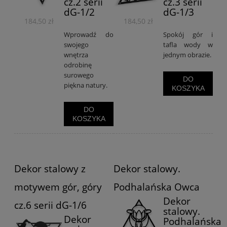
cz.2 serii
cz.3 serii
dG-1/2
dG-1/3
184,50 zł
184,50 zł
Wprowadź do
Spokój gór i
swojego
tafla wody w
wnętrza
jednym obrazie.
odrobinę
surowego
DO
piękna natury.
KOSZYKA
DO
KOSZYKA
Dekor stalowy z
Dekor stalowy.
motywem gór, góry
Podhalańska Owca
Dekor
cz.6 serii dG-1/6
stalowy.
Dekor
Podhalańska