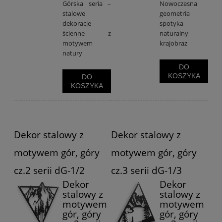
Górska seria –
Nowoczesna
stalowe
geometria
dekoracje
spotyka
ścienne z
naturalny
motywem
krajobraz
natury
DO
KOSZYKA
DO
KOSZYKA
Dekor stalowy z
Dekor stalowy z
motywem gór, góry
motywem gór, góry
cz.2 serii dG-1/2
cz.3 serii dG-1/3
Dekor
Dekor
stalowy z
stalowy z
motywem
motywem
gór, góry
gór, góry