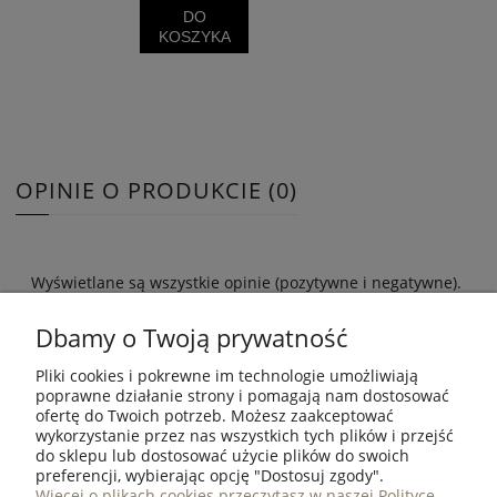
DO
KOSZYKA
OPINIE O PRODUKCIE (0)
Wyświetlane są wszystkie opinie (pozytywne i negatywne).
Nie weryfikujemy, czy pochodzą one od klientów, którzy
kupili dany produkt.
Dbamy o Twoją prywatność
Pliki cookies i pokrewne im technologie umożliwiają
poprawne działanie strony i pomagają nam dostosować
ofertę do Twoich potrzeb. Możesz zaakceptować
wykorzystanie przez nas wszystkich tych plików i przejść
ZAKUPY
do sklepu lub dostosować użycie plików do swoich
preferencji, wybierając opcję "Dostosuj zgody".
POMOC
Więcej o plikach cookies przeczytasz w naszej Polityce