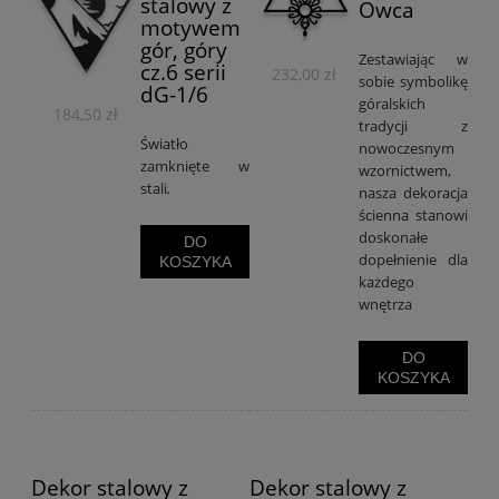
stalowy z
Owca
motywem
gór, góry
Zestawiając w
cz.6 serii
232,00 zł
sobie symbolikę
dG-1/6
góralskich
184,50 zł
tradycji z
Światło
nowoczesnym
zamknięte w
wzornictwem,
stali
.
nasza dekoracja
ścienna stanowi
doskonałe
DO
dopełnienie dla
KOSZYKA
każdego
wnętrza
DO
KOSZYKA
Dekor stalowy z
Dekor stalowy z