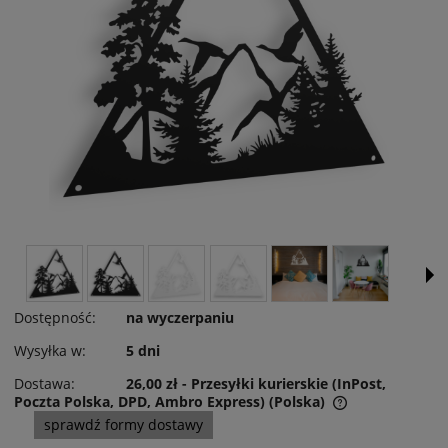
Dostępność:
na wyczerpaniu
Wysyłka w:
5 dni
Dostawa:
26,00 zł
- Przesyłki kurierskie (InPost,
Poczta Polska, DPD, Ambro Express)
(Polska)
Cena nie zawiera ewentualnych kosztów płatności
sprawdź formy dostawy