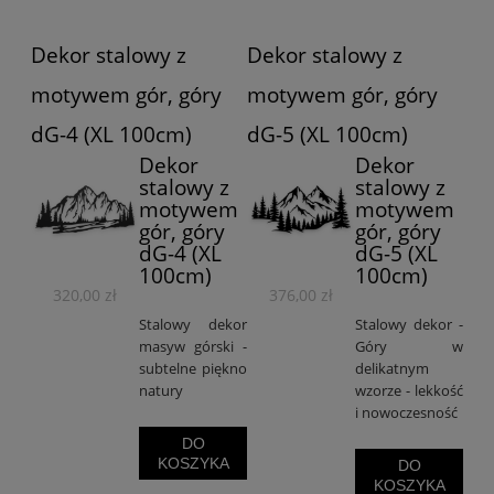
Dekor stalowy z
Dekor stalowy z
motywem gór, góry
motywem gór, góry
dG-4 (XL 100cm)
dG-5 (XL 100cm)
Dekor
Dekor
stalowy z
stalowy z
motywem
motywem
gór, góry
gór, góry
dG-4 (XL
dG-5 (XL
100cm)
100cm)
320,00 zł
376,00 zł
Stalowy dekor
Stalowy dekor -
masyw górski -
Góry w
subtelne piękno
delikatnym
natury
wzorze - lekkość
i nowoczesność
DO
KOSZYKA
DO
KOSZYKA