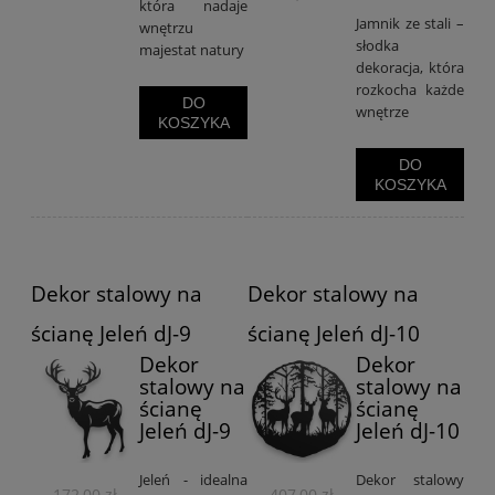
która nadaje
Jamnik ze stali –
wnętrzu
słodka
majestat natury
dekoracja, która
rozkocha każde
DO
wnętrze
KOSZYKA
DO
KOSZYKA
Dekor stalowy na
Dekor stalowy na
ścianę Jeleń dJ-9
ścianę Jeleń dJ-10
Dekor
Dekor
stalowy na
stalowy na
ścianę
ścianę
Jeleń dJ-9
Jeleń dJ-10
Jeleń - idealna
Dekor stalowy
172,00 zł
407,00 zł