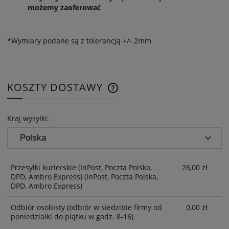
możemy zaoferować
*Wymiary podane są z tolerancją +/- 2mm
KOSZTY DOSTAWY
CENA NIE ZAWIERA EWENTUAL
KOSZTÓW PŁATNOŚCI
Kraj wysyłki:
Przesyłki kurierskie (InPost, Poczta Polska,
26,00 zł
DPD, Ambro Express)
(InPost, Poczta Polska,
DPD, Ambro Express)
Odbiór osobisty
(odbiór w siedzibie firmy od
0,00 zł
poniedziałki do piątku w godz. 8-16)