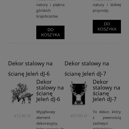
natury i piękna
natury i dzikiej
górskich
przyrody.
krajobrazów.
DO
KOSZYKA
DO
KOSZYKA
Dekor stalowy na
Dekor stalowy na
ścianę Jeleń dJ-6
ścianę Jeleń dJ-7
Dekor
Dekor
stalowy na
stalowy na
ścianę
ścianę
Jeleń dJ-6
Jeleń dJ-7
Wyjątkowy
To dekor, który
412,40 zł
497,00 zł
element
z pewnością
dekoracyjny,
zachwyci