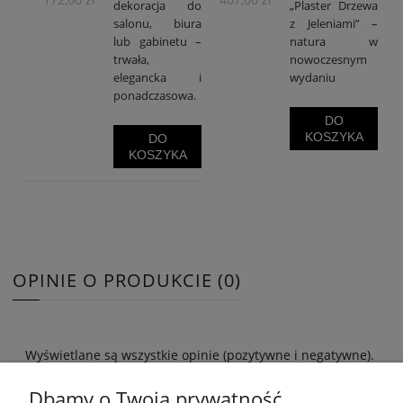
dekoracja do
„Plaster Drzewa
salonu, biura
z Jeleniami” –
lub gabinetu –
natura w
trwała,
nowoczesnym
elegancka i
wydaniu
ponadczasowa.
DO
KOSZYKA
DO
KOSZYKA
OPINIE O PRODUKCIE (0)
Wyświetlane są wszystkie opinie (pozytywne i negatywne).
Nie weryfikujemy, czy pochodzą one od klientów, którzy
kupili dany produkt.
Dbamy o Twoją prywatność