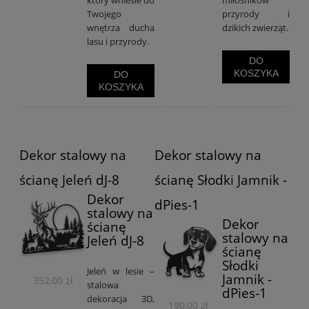
który wniesie do
miłośników
Twojego
przyrody i
wnętrza ducha
dzikich zwierząt.
lasu i przyrody.
DO
KOSZYKA
DO
KOSZYKA
Dekor stalowy na
Dekor stalowy na
ścianę Jeleń dJ-8
ścianę Słodki Jamnik -
Dekor
dPies-1
stalowy na
Dekor
ścianę
stalowy na
Jeleń dJ-8
ścianę
Słodki
Jeleń w lesie –
Jamnik -
352,00 zł
stalowa
dPies-1
dekoracja 3D,
190,00 zł