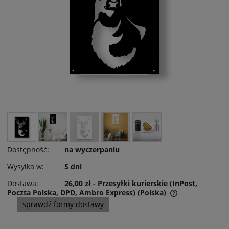
Dostępność:
na wyczerpaniu
Wysyłka w:
5 dni
Dostawa:
26,00 zł
- Przesyłki kurierskie (InPost,
Poczta Polska, DPD, Ambro Express)
(Polska)
Cena nie zawiera ewentualnych kosztów płatności
sprawdź formy dostawy