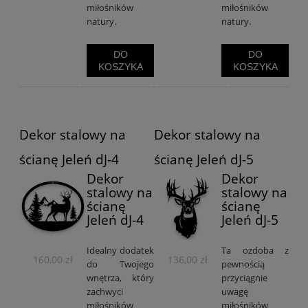
miłośników
miłośników
natury.
natury.
DO
DO
KOSZYKA
KOSZYKA
Dekor stalowy na
Dekor stalowy na
ścianę Jeleń dJ-4
ścianę Jeleń dJ-5
Dekor
Dekor
stalowy na
stalowy na
ścianę
ścianę
Jeleń dJ-4
Jeleń dJ-5
Idealny dodatek
Ta ozdoba z
160,00 zł
136,00 zł
do Twojego
pewnością
wnętrza, który
przyciągnie
zachwyci
uwagę
miłośników
miłośników