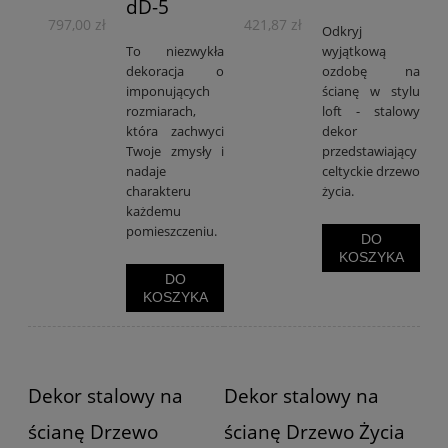
dD-5
797,00 zł
421,87 zł
Odkryj
To niezwykła
wyjątkową
dekoracja o
ozdobę na
imponujących
ścianę w stylu
rozmiarach,
loft - stalowy
która zachwyci
dekor
Twoje zmysły i
przedstawiający
nadaje
celtyckie drzewo
charakteru
życia.
każdemu
pomieszczeniu.
DO
KOSZYKA
DO
KOSZYKA
Dekor stalowy na
Dekor stalowy na
ścianę Drzewo
ścianę Drzewo Życia