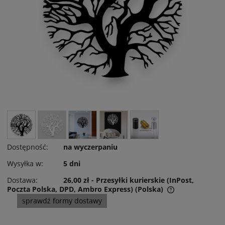
Dostępność:
na wyczerpaniu
Wysyłka w:
5 dni
Dostawa:
26,00 zł
- Przesyłki kurierskie (InPost,
Poczta Polska, DPD, Ambro Express)
(Polska)
Cena nie zawiera ewentualnych kosztów płatności
sprawdź formy dostawy