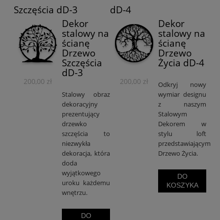
Szczęścia dD-3
dD-4
Dekor
Dekor
stalowy na
stalowy na
ścianę
ścianę
Drzewo
Drzewo
Szczęścia
Życia dD-4
dD-3
200,00 zł
200,00 zł
Odkryj nowy
Stalowy obraz
wymiar designu
dekoracyjny
z naszym
prezentujący
Stalowym
drzewko
Dekorem w
szczęścia to
stylu loft
niezwykła
przedstawiającym
dekoracja, która
Drzewo Życia.
doda
wyjątkowego
DO
uroku każdemu
KOSZYKA
wnętrzu.
DO