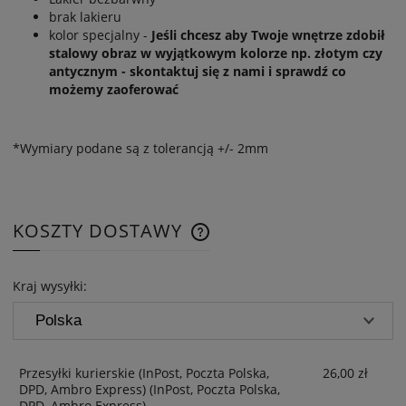
brak lakieru
kolor specjalny -
Jeśli chcesz aby Twoje wnętrze zdobił
stalowy obraz w wyjątkowym kolorze np. złotym czy
antycznym - skontaktuj się z nami i sprawdź co
możemy zaoferować
*Wymiary podane są z tolerancją +/- 2mm
KOSZTY DOSTAWY
CENA NIE ZAWIERA EWENTUAL
KOSZTÓW PŁATNOŚCI
Kraj wysyłki:
Przesyłki kurierskie (InPost, Poczta Polska,
26,00 zł
DPD, Ambro Express)
(InPost, Poczta Polska,
DPD, Ambro Express)