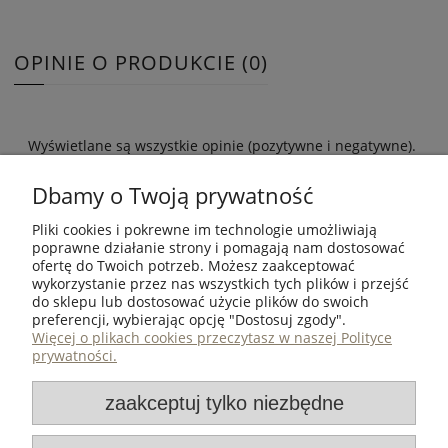
OPINIE O PRODUKCIE (0)
Wyświetlane są wszystkie opinie (pozytywne i negatywne).
Nie weryfikujemy, czy pochodzą one od klientów, którzy
kupili dany produkt.
Dbamy o Twoją prywatność
Pliki cookies i pokrewne im technologie umożliwiają
poprawne działanie strony i pomagają nam dostosować
ofertę do Twoich potrzeb. Możesz zaakceptować
wykorzystanie przez nas wszystkich tych plików i przejść
ZAKUPY
do sklepu lub dostosować użycie plików do swoich
preferencji, wybierając opcję "Dostosuj zgody".
POMOC
Więcej o plikach cookies przeczytasz w naszej Polityce
prywatności.
MOJE KONTO
zaakceptuj tylko niezbędne
INFORMACJE