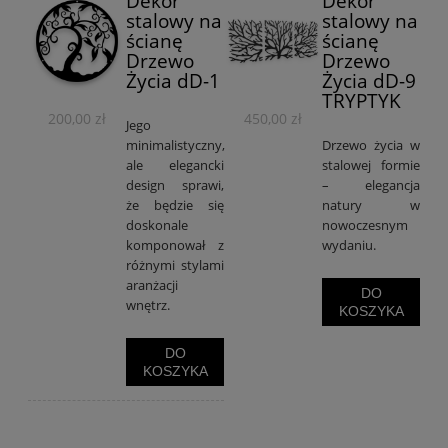
Dekor
Dekor
stalowy na
stalowy na
ścianę
ścianę
Drzewo
Drzewo
Życia dD-1
Życia dD-9
TRYPTYK
200,00 zł
450,00 zł
Jego
minimalistyczny,
Drzewo życia w
ale elegancki
stalowej formie
design sprawi,
– elegancja
że będzie się
natury w
doskonale
nowoczesnym
komponował z
wydaniu.
różnymi stylami
aranżacji
DO
wnętrz.
KOSZYKA
DO
KOSZYKA