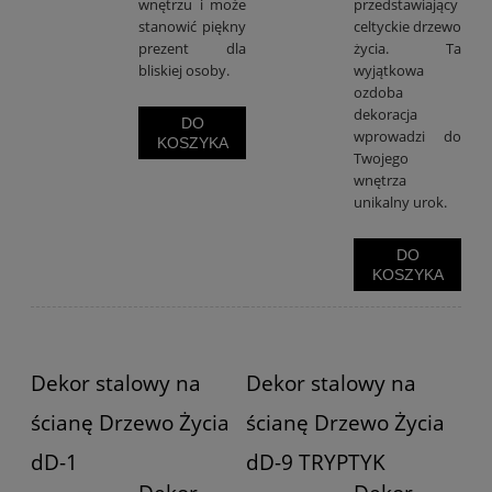
wnętrzu i może
przedstawiający
stanowić piękny
celtyckie drzewo
prezent dla
życia. Ta
bliskiej osoby.
wyjątkowa
ozdoba
dekoracja
DO
wprowadzi do
KOSZYKA
Twojego
wnętrza
unikalny urok.
DO
KOSZYKA
Dekor stalowy na
Dekor stalowy na
ścianę Drzewo Życia
ścianę Drzewo Życia
dD-1
dD-9 TRYPTYK