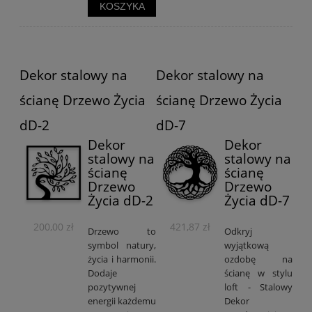
KOSZYKA
Dekor stalowy na
Dekor stalowy na
ścianę Drzewo Życia
ścianę Drzewo Życia
dD-2
dD-7
Dekor
Dekor
stalowy na
stalowy na
ścianę
ścianę
Drzewo
Drzewo
Życia dD-2
Życia dD-7
200,00 zł
421,87 zł
Drzewo to
Odkryj
symbol natury,
wyjątkową
życia i harmonii.
ozdobę na
Dodaje
ścianę w stylu
pozytywnej
loft - Stalowy
energii każdemu
Dekor