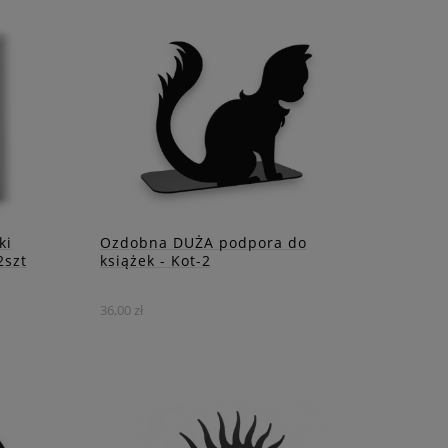
ki
Ozdobna DUŻA podpora do
2szt
książek - Kot-2
36,00 zł
tóry
Ten kot nie zrzuci Twoich książek
anowi
waną