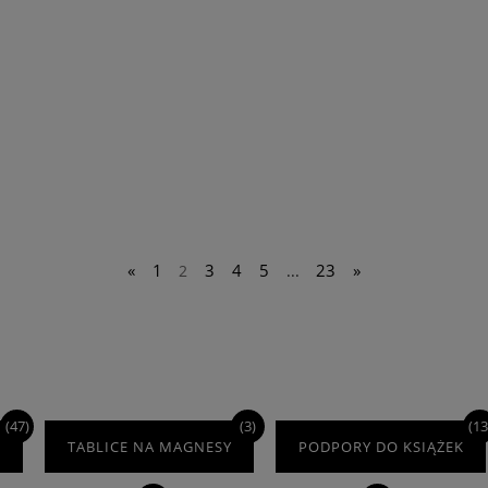
ZOBACZ WIĘCEJ
ZOBACZ WIĘCEJ
«
1
3
4
5
23
»
2
...
(47)
(3)
(13
D
TABLICE NA MAGNESY
PODPORY DO KSIĄŻEK