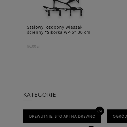
ZOBACZ WIĘCEJ
Stalowy, ozdobny wieszak
ścienny "Sikorka wP-5" 30 cm
96,00 zł
Wieszak jest nie tylko
praktycznym rozwiązaniem do
przechowywania ubrań, ale
także wyjątkową ozdobą, która
podkreśla indywidualny
charakter wnętrza.
KATEGORIE
DO KOSZYKA
(6)
DREWUTNIE, STOJAKI NA DREWNO
OGRÓ
ZOBACZ WIĘCEJ