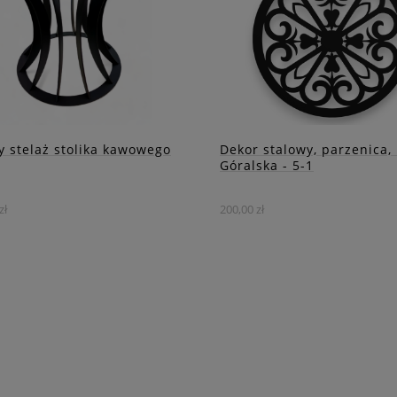
a życia
harmonią lasu.
DO KOSZYKA
DO KOSZYKA
ZOBACZ WIĘCEJ
ZOBACZ WIĘCEJ
y stelaż stolika kawowego
Dekor stalowy, parzenica,
Góralska - 5-1
zł
200,00 zł
ż do stolika kawowego CC45
Postaw na wyrazisty akcent
e tylko funkcjonalny mebel,
dekoracyjny, który przyciąg
ównież dzieło sztuki, które
wzrok i nada Twojemu wnę
nia się niebanalnym
niepowtarzalnego charakte
gnem.
DO KOSZYKA
DO KOSZYKA