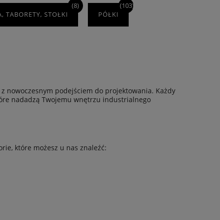
(8)
(103)
, TABORETY, STOŁKI
PÓŁKI
osła z nowoczesnym podejściem do projektowania. Każdy
h, które nadadzą Twojemu wnętrzu industrialnego
rie, które możesz u nas znaleźć: