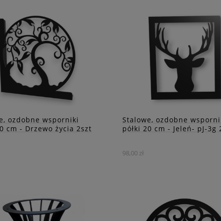
e, ozdobne wsporniki
Stalowe, ozdobne wsporni
20 cm - Drzewo życia 2szt
półki 20 cm - Jeleń- pJ-3g 
98,00 zł
 wsporniki to niezwykłe
Przedstawiamy
oria domowe, pełne detali i
nasz wyjątkowy wspornik, k
rujących wzorów. Wśród
nie tylko spełnia funkcję
szczególne miejsce zajmuje
praktyczną, ale również st
rnik ozdobiony motywem
wyjątkową ozdobę inspiro