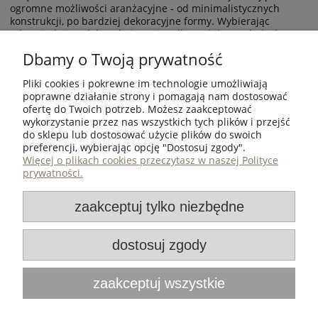
ogromne możliwości aranżacyjne - od minimalistycznych
konstrukcji, po bardziej dekoracyjne formy. Wybierając
odpowiedni model, zyskujesz nie tylko stabilny mebel, ale
także element, który stanie się wizytówką Twojego salonu czy
Dbamy o Twoją prywatność
biura.
Sprawdź dostępne stelaże i stwórz stolik kawowy, który
Pliki cookies i pokrewne im technologie umożliwiają
idealnie dopasuje się do Twojej przestrzeni i stylu życia.
poprawne działanie strony i pomagają nam dostosować
ofertę do Twoich potrzeb. Możesz zaakceptować
wykorzystanie przez nas wszystkich tych plików i przejść
ZAKUPY
do sklepu lub dostosować użycie plików do swoich
preferencji, wybierając opcję "Dostosuj zgody".
POMOC
Więcej o plikach cookies przeczytasz w naszej Polityce
prywatności.
MOJE KONTO
zaakceptuj tylko niezbędne
INFORMACJE
dostosuj zgody
Iron Oak
| ul. Metalowca 30, 39-460 Nowa Dęba, woj.
zaakceptuj wszystkie
podkarpackie | NIP: 8672016566 | REGON: 360520249 | e-
mail:
shop@iron-oak.pl
| telefon:
530070653