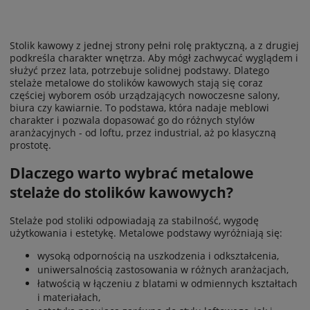
Stolik kawowy z jednej strony pełni rolę praktyczną, a z drugiej
podkreśla charakter wnętrza. Aby mógł zachwycać wyglądem i
Niebanalny stolik pomocniczy, który nie tylko umili
służyć przez lata, potrzebuje solidnej podstawy. Dlatego
odpoczynek ale doda uroku i charakteru Twojej
stelaże metalowe do stolików kawowych stają się coraz
przestrzeni.
częściej wyborem osób urządzających nowoczesne salony,
biura czy kawiarnie. To podstawa, która nadaje meblowi
charakter i pozwala dopasować go do różnych stylów
aranżacyjnych - od loftu, przez industrial, aż po klasyczną
DO KOSZYKA
prostotę.
Dlaczego warto wybrać metalowe
ZOBACZ WIĘCEJ
stelaże do stolików kawowych?
Stelaże pod stoliki odpowiadają za stabilność, wygodę
użytkowania i estetykę. Metalowe podstawy wyróżniają się:
wysoką odpornością na uszkodzenia i odkształcenia,
uniwersalnością zastosowania w różnych aranżacjach,
łatwością w łączeniu z blatami w odmiennych kształtach
i materiałach,