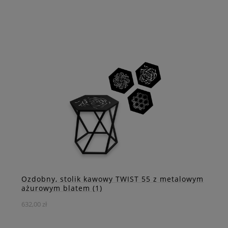
Niebanalny stolik pomocniczy, który nie tylko umili
odpoczynek ale doda uroku i charakteru Twojej
przestrzeni.
DO KOSZYKA
ZOBACZ WIĘCEJ
Ozdobny, stolik kawowy TWIST 55 z metalowym
ażurowym blatem (1)
632,00 zł