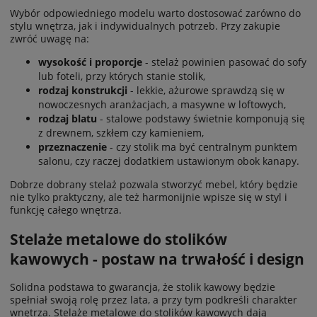
Wybór odpowiedniego modelu warto dostosować zarówno do
stylu wnętrza, jak i indywidualnych potrzeb. Przy zakupie
zwróć uwagę na:
wysokość i proporcje
- stelaż powinien pasować do sofy
lub foteli, przy których stanie stolik,
rodzaj konstrukcji
- lekkie, ażurowe sprawdzą się w
nowoczesnych aranżacjach, a masywne w loftowych,
rodzaj blatu
- stalowe podstawy świetnie komponują się
z drewnem, szkłem czy kamieniem,
przeznaczenie
- czy stolik ma być centralnym punktem
salonu, czy raczej dodatkiem ustawionym obok kanapy.
Dobrze dobrany stelaż pozwala stworzyć mebel, który będzie
nie tylko praktyczny, ale też harmonijnie wpisze się w styl i
funkcję całego wnętrza.
Stelaże metalowe do stolików
kawowych - postaw na trwałość i design
Solidna podstawa to gwarancja, że stolik kawowy będzie
spełniał swoją rolę przez lata, a przy tym podkreśli charakter
wnętrza. Stelaże metalowe do stolików kawowych dają