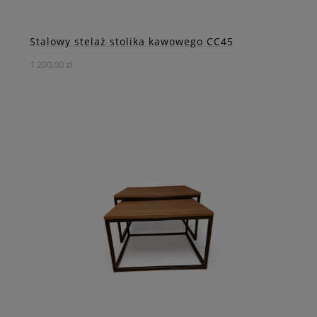
ZOBACZ WIĘCEJ
Stalowy stelaż stolika kawowego CC45
1 200,00 zł
Stelaż do stolika kawowego CC45 to nie tylko funkcjonalny
mebel, ale również dzieło sztuki, które wyróżnia się
niebanalnym designem.
DO KOSZYKA
ZOBACZ WIĘCEJ