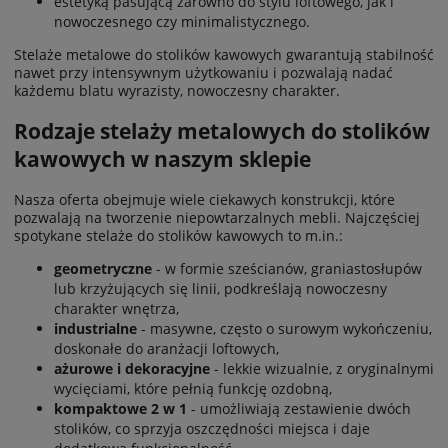
estetyką pasującą zarówno do stylu loftowego, jak i
nowoczesnego czy minimalistycznego.
Stelaże metalowe do stolików kawowych gwarantują stabilność
nawet przy intensywnym użytkowaniu i pozwalają nadać
każdemu blatu wyrazisty, nowoczesny charakter.
Rodzaje stelaży metalowych do stolików
kawowych w naszym sklepie
Nasza oferta obejmuje wiele ciekawych konstrukcji, które
pozwalają na tworzenie niepowtarzalnych mebli. Najczęściej
spotykane stelaże do stolików kawowych to m.in.:
geometryczne
- w formie sześcianów, graniastosłupów
lub krzyżujących się linii, podkreślają nowoczesny
charakter wnętrza,
industrialne
- masywne, często o surowym wykończeniu,
doskonałe do aranżacji loftowych,
ażurowe i dekoracyjne
- lekkie wizualnie, z oryginalnymi
wycięciami, które pełnią funkcję ozdobną,
kompaktowe 2 w 1
- umożliwiają zestawienie dwóch
stolików, co sprzyja oszczędności miejsca i daje