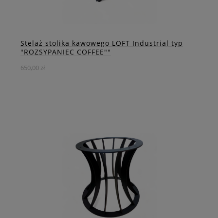
ZOBACZ WIĘCEJ
Stelaż stolika kawowego LOFT Industrial typ
"ROZSYPANIEC COFFEE""
650,00 zł
Ten stelaż został specjalnie zaprojektowany z myślą o
stolikach kawowych, oferując równie wyjątkową estetykę i
solidność co jego większy odpowiednik.
DO KOSZYKA