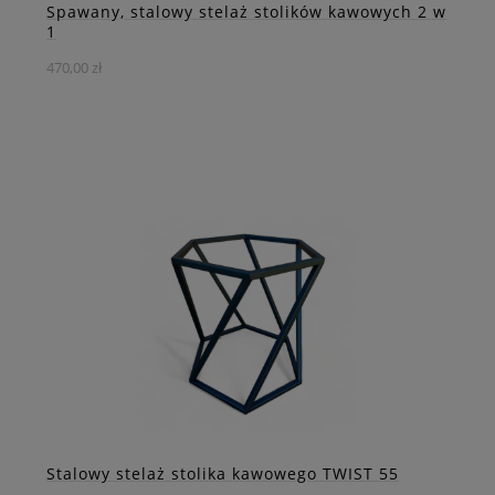
Spawany, stalowy stelaż stolików kawowych 2 w
1
470,00 zł
Stalowe stelaże do stolików kawowych "2 w 1" to
rozwiązanie, które łączy funkcjonalność, oszczędność
przestrzeni i solidność konstrukcji.
DO KOSZYKA
ZOBACZ WIĘCEJ
Stalowy stelaż stolika kawowego TWIST 55