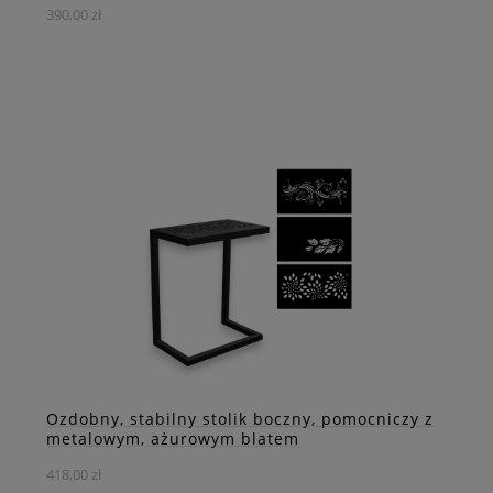
390,00 zł
Wyjątkowy stalowy stelaż do stolika kawowego w formie
skręconego graniastosłupa. To nietypowe i stylowe
rozwiązanie, które zachwyci każdego miłośnika
nowoczesnego designu.
DO KOSZYKA
ZOBACZ WIĘCEJ
Ozdobny, stabilny stolik boczny, pomocniczy z
metalowym, ażurowym blatem
418,00 zł