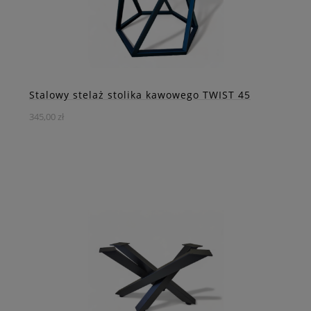
Stalowy stelaż stolika kawowego TWIST 45
345,00 zł
Wyjątkowy stalowy stelaż do stolika kawowego w formie
skręconego graniastosłupa. To nietypowe i stylowe
rozwiązanie, które zachwyci każdego miłośnika
nowoczesnego designu.
DO KOSZYKA