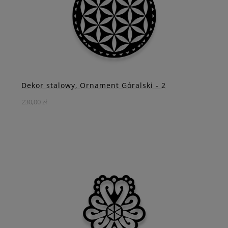
DO KOSZYKA
ZOBACZ WIĘCEJ
Dekor stalowy, Ornament Góralski - 2
230,00 zł
Wprowadź do swojego wnętrza nutę góralskiego
dziedzictwa i tradycji dzięki naszemu stalowemu
ornamentowi w formie okręgu.
DO KOSZYKA