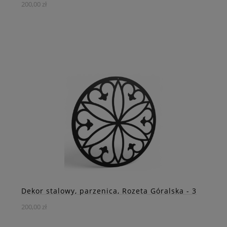
200,00 zł
Dodaj elegancji i charakteru swojemu wnętrzu dzięki
stalowej dekoracji ściennej w kształcie rozety góralskiej
DO KOSZYKA
ZOBACZ WIĘCEJ
Dekor stalowy, parzenica, Rozeta Góralska - 3
200,00 zł