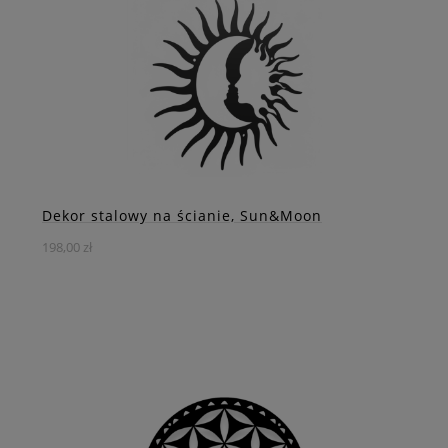
podróży, przygody i nieustannego dążenia do celu.
DO KOSZYKA
ZOBACZ WIĘCEJ
Dekor stalowy na ścianie, Sun&Moon
198,00 zł
Dodaj wyjątkowy akcent do swojego wnętrza dzięki
eleganckiej stalowej dekoracji ściennej przedstawiającej
słońce i półksiężyc.