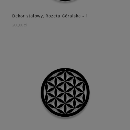
Dekor stalowy, Rozeta Góralska - 1
200,00 zł
Przenieś się w świat góralskich tradycji i rzemiosła dzięki
naszej stalowej rozecie, i dodaj swojemu otoczeniu nutę
autentyczności i piękna, której nie sposób się oprzeć.
DO KOSZYKA
ZOBACZ WIĘCEJ