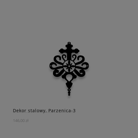
Przeniknij w góralską atmosferę i bogactwo tradycji dzięki
naszej stalowej dekoracji w formie okrągłego ornamentu.
DO KOSZYKA
ZOBACZ WIĘCEJ
Dekor stalowy, Parzenica-3
146,00 zł