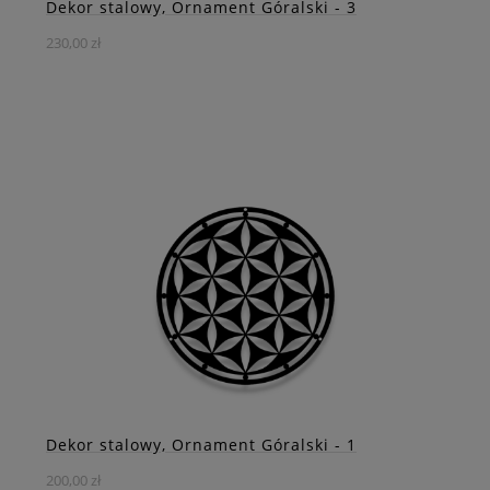
Dekor stalowy, Ornament Góralski - 3
230,00 zł
Wprowadź do swojego wnętrza nutę góralskiego
dziedzictwa i tradycji dzięki naszemu stalowemu
ornamentowi w formie okręgu.
DO KOSZYKA
ZOBACZ WIĘCEJ
Dekor stalowy, Ornament Góralski - 1
200,00 zł