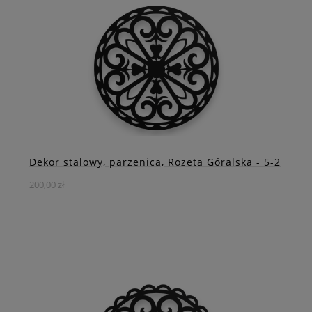
wzrok i nada Twojemu wnętrzu niepowtarzalnego
charakteru!
DO KOSZYKA
ZOBACZ WIĘCEJ
Dekor stalowy, parzenica, Rozeta Góralska - 5-2
200,00 zł
Rozeta góralska to wyjątkowy dekor ścienny inspirowany
tradycyjną sztuką Podhala