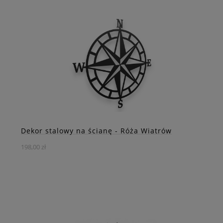
Zestawiając w sobie symbolikę góralskich tradycji z
nowoczesnym wzornictwem, nasza dekoracja ścienna
stanowi doskonałe dopełnienie dla każdego wnętrza
DO KOSZYKA
ZOBACZ WIĘCEJ
Dekor stalowy na ścianę - Róża Wiatrów
198,00 zł
Stalowa dekoracja w kształcie róży wiatrów – symbolu