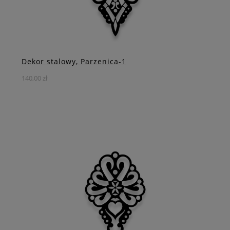
ZOBACZ WIĘCEJ
Dekor stalowy, Parzenica-1
140,00 zł
Przenieś swoje wnętrze w górzyste krajobrazy z naszą
dekoracją ściennej ze stali, ozdobioną tradycyjnym
motywem ludowym - parzenicą.
DO KOSZYKA