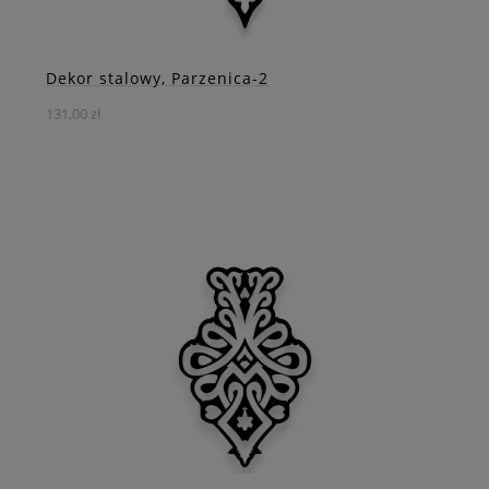
ZOBACZ WIĘCEJ
Dekor stalowy, Parzenica-2
131,00 zł
Podkreśl charakter Twojego wnętrza autentycznym
akcentem góralskiego folkloru dzięki naszej dekoracji na
ścianę z motywem parzenicy.
DO KOSZYKA
ZOBACZ WIĘCEJ