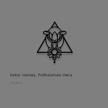
Odkryj harmonię między tradycją a duchowością dzięki
naszej dekoracji.
DO KOSZYKA
ZOBACZ WIĘCEJ
Dekor stalowy. Podhalańska Owca
232,00 zł