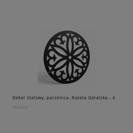
Idealny wybór dla miłośników stylu rustykalnego oraz
nowoczesnych aranżacji z nutą folkloru.
DO KOSZYKA
ZOBACZ WIĘCEJ
Dekor stalowy, parzenica, Rozeta Góralska - 4
200,00 zł