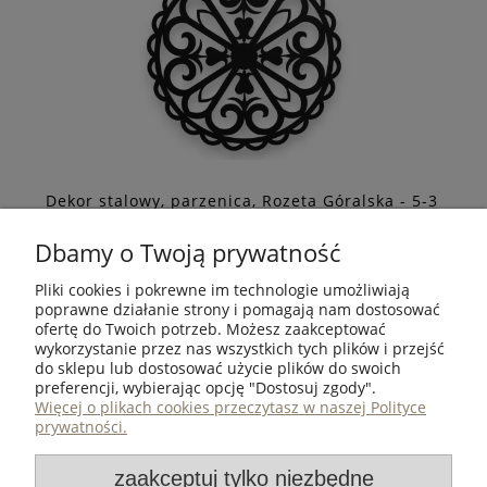
DO KOSZYKA
ZOBACZ WIĘCEJ
Dekor stalowy, parzenica, Rozeta Góralska - 5-3
200,00 zł
Dbamy o Twoją prywatność
Pliki cookies i pokrewne im technologie umożliwiają
poprawne działanie strony i pomagają nam dostosować
ofertę do Twoich potrzeb. Możesz zaakceptować
wykorzystanie przez nas wszystkich tych plików i przejść
ZAKUPY
do sklepu lub dostosować użycie plików do swoich
preferencji, wybierając opcję "Dostosuj zgody".
Rozeta góralska to wyjątkowy dekor ścienny inspirowany
POMOC
Więcej o plikach cookies przeczytasz w naszej Polityce
tradycyjną sztuką Podhala
prywatności.
MOJE KONTO
zaakceptuj tylko niezbędne
DO KOSZYKA